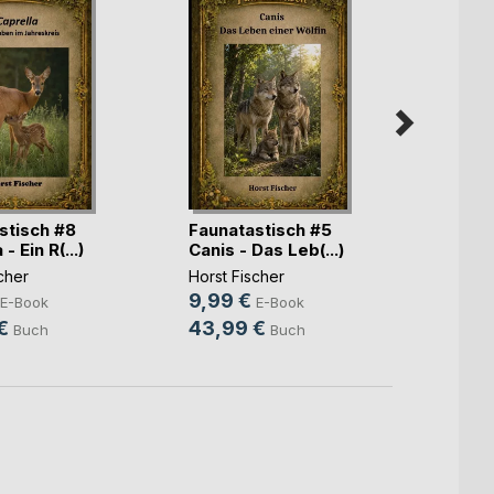
stisch #8
Faunatastisch #5
Fauna
- Ein R(...)
Canis - Das Leb(...)
Erina 
cher
Horst Fischer
Horst 
9,99 €
9,99
E-Book
E-Book
€
43,99 €
43,9
Buch
Buch