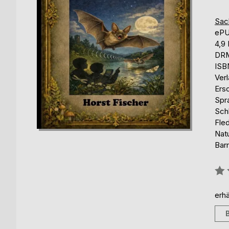
Sac
eP
4,9
DRM
ISB
Ver
Ers
Spr
Sch
Fle
Natu
Barr
Bew
0%
erhä