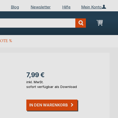
Blog
Newsletter
Hilfe
Mein Konto
Mein Wa
OTE %
7,99 €
inkl. MwSt.
sofort verfügbar als Download
IN DEN WARENKORB