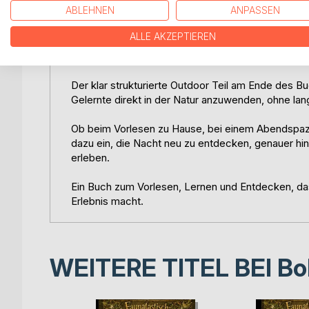
ABLEHNEN
ANPASSEN
Ein besonderer Schwerpunkt liegt auf dem Hören 
ALLE AKZEPTIEREN
Fledermausdetektors werden ihre Rufe hörbar gem
sodass erste Unterschiede zwischen Arten erkan
Der klar strukturierte Outdoor Teil am Ende des B
Gelernte direkt in der Natur anzuwenden, ohne lan
Ob beim Vorlesen zu Hause, bei einem Abendspaz
dazu ein, die Nacht neu zu entdecken, genauer hi
erleben.
Ein Buch zum Vorlesen, Lernen und Entdecken, da
Erlebnis macht.
WEITERE TITEL BEI
Bo