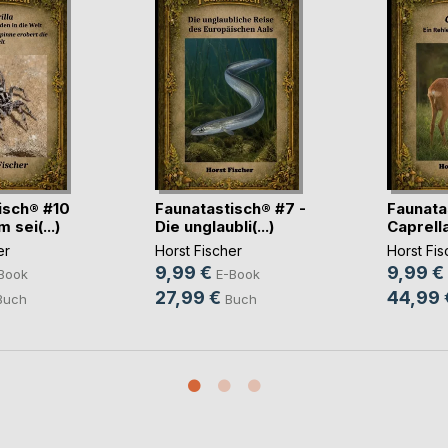
isch® #10
Faunatastisch® #7 -
Faunata
 sei(...)
Die unglaubli(...)
Caprella 
er
Horst Fischer
Horst Fis
9,99 €
9,99 €
Book
E-Book
27,99 €
44,99 
Buch
Buch