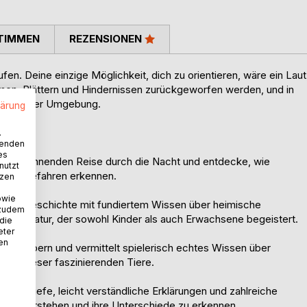
TIMMEN
REZENSIONEN
ufen. Deine einzige Möglichkeit, dich zu orientieren, wäre ein Laut
men, Blättern und Hindernissen zurückgeworfen werden, und in
in Bild der Umgebung.
lärung
.
wenden
es
hrer spannenden Reise durch die Nacht und entdecke, wie
nutzt
en und Gefahren erkennen.
tzen
owie
echte Geschichte mit fundiertem Wissen über heimische
 zudem
 zur Natur, der sowohl Kinder als auch Erwachsene begeistert.
 die
eter
nen
 Mitfiebern und vermittelt spielerisch echtes Wissen über
ten dieser faszinierenden Tiere.
teckbriefe, leicht verständliche Erklärungen und zahlreiche
r zu verstehen und ihre Unterschiede zu erkennen.