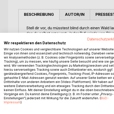
BESCHREIBUNG
AUTOR/IN
PRESSES
Stell dir vor, du müsstest blind durch einen Wald la
den du selbst erzeugst. Jeder Ruf würde von Bäu
deinem Kopf entstünde innerhalb von Sekunden e
Datenschutzerk
Wir respektieren den Datenschutz
Genau so erleben Fledermäuse ihre Welt.
Wir nutzen Cookies und vergleichbare Technologien auf unserer Website
Einige von ihnen sind essenziell und technisch notwendig. Daneben ver
wir Analysemethoden (z. B. Cookies oder Fingerprints sowie serverseitig
Begleite Moppi, die kleine Mopsfledermaus, auf i
Tracking), um zu messen, wie häufig unsere Seite besucht und wie sie ge
Fledermäuse wirklich leben, jagen, sich orientier
wird. Wir verwenden Trackingtechnologien zu Marketingzwecken und se
hierzu serverseitiges Tracking sowie auch Drittanbieter ein, wodurch ggf.
geräteübergreifend Cookies, Fingerprints, Tracking-Pixel, IP-Adressen s
Dieses Buch verbindet eine einfühlsame, kindger
gehashte E-Mail-Adressen genutzt werden. Auf unserer Seite betten wir
Fledermäuse und schafft einen besonderen Zugang
Drittinhalte von anderen Anbietern ein (Video-Plattformen). Wir haben auf
weitere Datenverarbeitung und ein etwaiges Tracking durch den Drittanbi
keinen Einfluss. Mit deiner Einstellung willigst du in die oben beschriebe
Die Geschichte eignet sich ideal zum Vorlesen und
Vorgänge ein. Du kannst deine Einwilligung (z. B. im Footer unter „Privacy-
Verhalten, Lebensräume, Nahrung und Besonderhei
Einstellungen“) jederzeit mit Wirkung für die Zukunft widerrufen. (
BoD-
Impressum
)
Ergänzt wird die Geschichte durch übersichtliche S
spannende Fakten, die helfen, Fledermäuse besse