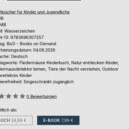
hbücher für Kinder und Jugendliche
UB
 MB
: Wasserzeichen
N-13: 9783696307257
lag: BoD - Books on Demand
cheinungsdatum: 04.06.2026
ache: Deutsch
lagworte: Fledermäuse Kinderbuch, Natur entdecken Kinder,
dermausdetektor lernen, Tiere der Nacht verstehen, Outdoor
rerlebnis Kinder
ierefreiheit: Eingeschränkt zugänglich
ertung::
0
Bewertungen
ltlich als:
BUCH
24,99 €
E-BOOK
7,99 €