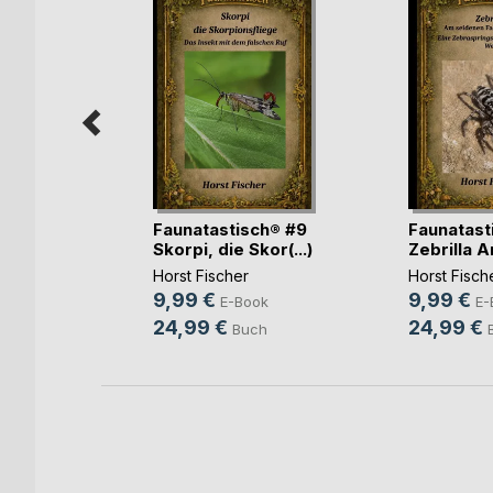
ch® #10
Faunatastisch® #9
Faunatast
ei(...)
Skorpi, die Skor(...)
Zebrilla Am
Horst Fischer
Horst Fisch
9,99 €
9,99 €
h
E-Book
E-
24,99 €
24,99 €
Buch