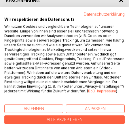
BESCHREIBUNG
Datenschutzerklärung
Vampir & Geschäftsmann Remi will nur drei Wochen des
Wir respektieren den Datenschutz
traditionellen Familienurlaubs überstehen - mit zu viel
Wir nutzen Cookies und vergleichbare Technologien auf unserer
Sonne, zu vielen Geschwistern und definitiv ohne Drama.
Website. Einige von ihnen sind essenziell und technisch notwendig.
Lilian, Richterin in der Hölle und gnadenlos überarbeitet,
Daneben verwenden wir Analysemethoden (z. B. Cookies oder
Fingerprints sowie serverseitiges Tracking), um zu messen, wie häufig
wird in den Zwangsurlaub geschickt.
unsere Seite besucht und wie sie genutzt wird. Wir verwenden
Trackingtechnologien zu Marketingzwecken und setzen hierzu
Eigentlich sollten sie sich einfach ignorieren.
serverseitiges Tracking sowie auch Drittanbieter ein, wodurch ggf.
geräteübergreifend Cookies, Fingerprints, Tracking-Pixel, IP-Adressen
Das ist allerdings leichter gesagt, als getan.
sowie gehashte E-Mail-Adressen genutzt werden. Auf unserer Seite
betten wir zudem Drittinhalte von anderen Anbietern ein (Video-
Zwischen sarkastischen Wortgefechten, unerwarteter
Plattformen). Wir haben auf die weitere Datenverarbeitung und ein
etwaiges Tracking durch den Drittanbieter keinen Einfluss. Mit deiner
Anziehung und der Erkenntnis, dass der jeweils andere
Einstellung willigst du in die oben beschriebenen Vorgänge ein. Du
alles andere als gewöhnlich ist, wird aus einem zufälligen
kannst deine Einwilligung (z. B. im Footer unter „Privacy-Einstellungen“)
Aufeinandertreffen schnell etwas, das so keiner von beiden
jederzeit mit Wirkung für die Zukunft widerrufen. (
BoD-Impressum
)
geplant hat.
Denn manche Dinge lassen sich nicht kontrollieren.
ABLEHNEN
ANPASSEN
Und Gefühle gehören ganz sicher dazu.
ALLE AKZEPTIEREN