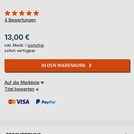
Bewertung::
100%
4
Bewertungen
13,00 €
inkl. MwSt. /
portofrei
sofort verfügbar
IN DEN WARENKORB
Auf die Merkliste
Titel bewerten