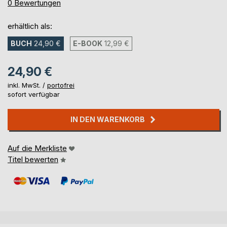
0%
0
Bewertungen
erhältlich als:
BUCH
24,90 €
E-BOOK
12,99 €
24,90 €
inkl. MwSt. /
portofrei
sofort verfügbar
IN DEN WARENKORB
Auf die Merkliste
Titel bewerten