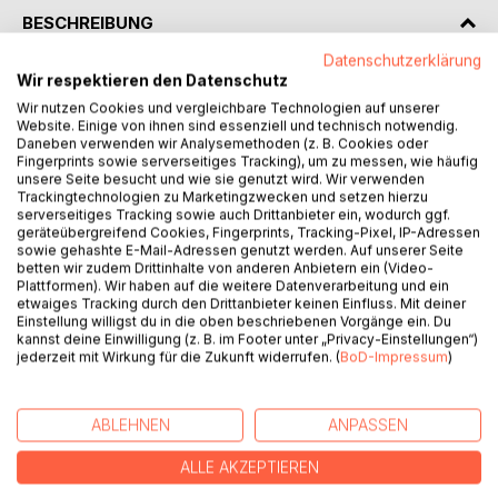
BESCHREIBUNG
Datenschutzerklärung
Wir respektieren den Datenschutz
Dieses Buch beschreibt mehrere Reisen nach Sardinien.
Viele der kulturellen Orte sind schwer zu finden. Aus
Wir nutzen Cookies und vergleichbare Technologien auf unserer
Website. Einige von ihnen sind essenziell und technisch notwendig.
diesem Grund sind bei jedem besuchten Ort die GPS-
Daneben verwenden wir Analysemethoden (z. B. Cookies oder
Koordinaten (GMS-Format) angeführt. Sardinien hat sehr
Fingerprints sowie serverseitiges Tracking), um zu messen, wie häufig
viel Kultur mit ihren Kirchen, Nuraghen, Höhlengräbern und
unsere Seite besucht und wie sie genutzt wird. Wir verwenden
Trackingtechnologien zu Marketingzwecken und setzen hierzu
noch vieles mehr zu bieten. Es ist eine faszinierende Insel
serverseitiges Tracking sowie auch Drittanbieter ein, wodurch ggf.
mit ihrem traumhaften Küsten und Stränden, dem
geräteübergreifend Cookies, Fingerprints, Tracking-Pixel, IP-Adressen
smaragdgrünen bis himmelblauem Wasser. Gleichzeitig ist
sowie gehashte E-Mail-Adressen genutzt werden. Auf unserer Seite
betten wir zudem Drittinhalte von anderen Anbietern ein (Video-
man in kurzer Zeit wieder mitten im Gebirge. Eine Insel mit
Plattformen). Wir haben auf die weitere Datenverarbeitung und ein
vielen Kontrasten, einer unbefleckten und gleichzeitig rauen
etwaiges Tracking durch den Drittanbieter keinen Einfluss. Mit deiner
Natur. Die Sarden sind ein stolzes, aber auch gleichzeitig
Einstellung willigst du in die oben beschriebenen Vorgänge ein. Du
kannst deine Einwilligung (z. B. im Footer unter „Privacy-Einstellungen“)
sehr gastfreundliches und hilfsbereites Volk. Sardinien -
jederzeit mit Wirkung für die Zukunft widerrufen. (
BoD-Impressum
)
Faszination und Abenteuer.
ABLEHNEN
ANPASSEN
AUTOR/IN
ALLE AKZEPTIEREN
PRESSESTIMMEN