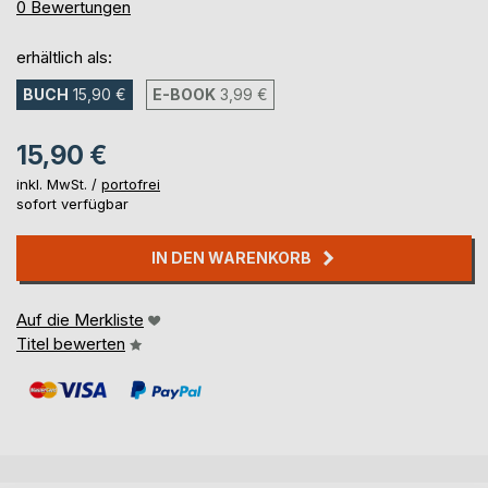
0%
0
Bewertungen
erhältlich als:
BUCH
15,90 €
E-BOOK
3,99 €
15,90 €
inkl. MwSt. /
portofrei
sofort verfügbar
IN DEN WARENKORB
Auf die Merkliste
Titel bewerten