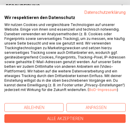
BESCHREIBUNG
Datenschutzerklärung
Wir respektieren den Datenschutz
Katharina Baust flüchtet sich vor den Vorstellungen ihrer
Wir nutzen Cookies und vergleichbare Technologien auf unserer
Familie in die Anonymität Berlins, nur um sich dort in einer
Website. Einige von ihnen sind essenziell und technisch notwendig.
Daneben verwenden wir Analysemethoden (z. B. Cookies oder
zweckmäßigen Ehe wiederzufinden. Als sie herausfindet,
Fingerprints sowie serverseitiges Tracking), um zu messen, wie häufig
dass ihr Mann ein Spieler ist, versucht sie alles, um die
unsere Seite besucht und wie sie genutzt wird. Wir verwenden
Schulden zu begleichen, die ihr Mann Sebastian aufgetürmt
Trackingtechnologien zu Marketingzwecken und setzen hierzu
serverseitiges Tracking sowie auch Drittanbieter ein, wodurch ggf.
hat.
geräteübergreifend Cookies, Fingerprints, Tracking-Pixel, IP-Adressen
sowie gehashte E-Mail-Adressen genutzt werden. Auf unserer Seite
Das unmoralische Angebot des vermögenden
betten wir zudem Drittinhalte von anderen Anbietern ein (Video-
Casinoinhabers Ramon stürzt sie in einen Strudel der
Plattformen). Wir haben auf die weitere Datenverarbeitung und ein
etwaiges Tracking durch den Drittanbieter keinen Einfluss. Mit deiner
Gefühle. Sie kann sich seiner Anziehung nicht entziehen
Einstellung willigst du in die oben beschriebenen Vorgänge ein. Du
und lässt sich auf das Abenteuer ein. Zum erstem Mal
kannst deine Einwilligung (z. B. im Footer unter „Privacy-Einstellungen“)
erfährt sie zügellose Leidenschaft und wird getrieben von
jederzeit mit Wirkung für die Zukunft widerrufen. (
BoD-Impressum
)
der tiefen Zuneigung zu Ramon.
ABLEHNEN
ANPASSEN
Doch kann diese Liebe ein gutes Ende nehmen?
ALLE AKZEPTIEREN
AUTOR/IN