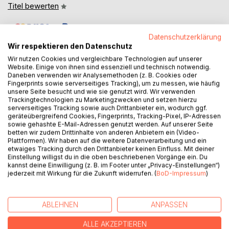
Titel bewerten
Datenschutzerklärung
Wir respektieren den Datenschutz
Wir nutzen Cookies und vergleichbare Technologien auf unserer
Website. Einige von ihnen sind essenziell und technisch notwendig.
Daneben verwenden wir Analysemethoden (z. B. Cookies oder
Fingerprints sowie serverseitiges Tracking), um zu messen, wie häufig
BESCHREIBUNG
unsere Seite besucht und wie sie genutzt wird. Wir verwenden
Trackingtechnologien zu Marketingzwecken und setzen hierzu
serverseitiges Tracking sowie auch Drittanbieter ein, wodurch ggf.
Dieser Band enthält eine Auswahl von Bildern der Künstlerin
geräteübergreifend Cookies, Fingerprints, Tracking-Pixel, IP-Adressen
Magda Maria Schüeli mit Begleittexten ihrer Schwester
sowie gehashte E-Mail-Adressen genutzt werden. Auf unserer Seite
betten wir zudem Drittinhalte von anderen Anbietern ein (Video-
Jutta Schüeli.
Plattformen). Wir haben auf die weitere Datenverarbeitung und ein
etwaiges Tracking durch den Drittanbieter keinen Einfluss. Mit deiner
Magda Maria Schüeli wurde 1956 in Jackson,
Einstellung willigst du in die oben beschriebenen Vorgänge ein. Du
kannst deine Einwilligung (z. B. im Footer unter „Privacy-Einstellungen“)
Tennessee/USA geboren. Sie war nur wenige Monate alt,
jederzeit mit Wirkung für die Zukunft widerrufen. (
BoD-Impressum
)
als ihre Eltern wieder in die Schweiz zurückkehrten.
1973/1974 verbrachte sie ein Jahr als Austauschstudentin
an der Memorial Highschool in Madison, Wisconsin, und
ABLEHNEN
ANPASSEN
schloss ihren USA-Aufenthalt mit dem Highschool-Diplom
ab.
ALLE AKZEPTIEREN