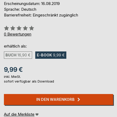
Erscheinungsdatum: 16.08.2019
Sprache: Deutsch
Barrierefreiheit: Eingeschränkt zugänglich
Bewertung::
0%
0
Bewertungen
erhältlich als:
BUCH
16,90 €
E-BOOK
9,99 €
9,99 €
inkl. MwSt.
sofort verfügbar als Download
IN DEN WARENKORB
Auf die Merkliste