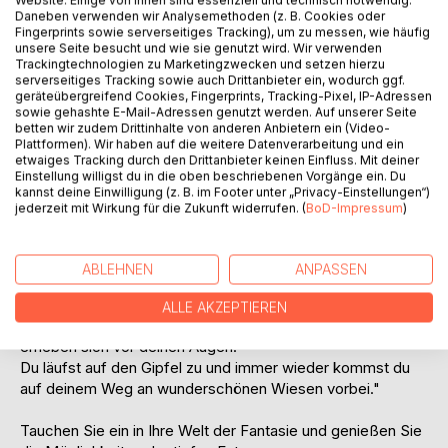
Daneben verwenden wir Analysemethoden (z. B. Cookies oder
Auf die Merkliste
Fingerprints sowie serverseitiges Tracking), um zu messen, wie häufig
unsere Seite besucht und wie sie genutzt wird. Wir verwenden
Titel bewerten
Trackingtechnologien zu Marketingzwecken und setzen hierzu
serverseitiges Tracking sowie auch Drittanbieter ein, wodurch ggf.
geräteübergreifend Cookies, Fingerprints, Tracking-Pixel, IP-Adressen
sowie gehashte E-Mail-Adressen genutzt werden. Auf unserer Seite
betten wir zudem Drittinhalte von anderen Anbietern ein (Video-
Plattformen). Wir haben auf die weitere Datenverarbeitung und ein
etwaiges Tracking durch den Drittanbieter keinen Einfluss. Mit deiner
Einstellung willigst du in die oben beschriebenen Vorgänge ein. Du
kannst deine Einwilligung (z. B. im Footer unter „Privacy-Einstellungen“)
BESCHREIBUNG
jederzeit mit Wirkung für die Zukunft widerrufen. (
BoD-Impressum
)
"Stelle dir vor, du bist in einem wunderschönen Gebirge.
ABLEHNEN
ANPASSEN
Es ist traumhaftes Wetter, nicht zu warm und nicht zu kalt.
Überall um dich herum liegen große und kleine Steine,
ALLE AKZEPTIEREN
Blumen und Gräser umgeben dich und gigantische Berge
erheben sich vor deinen Augen.
Du läufst auf den Gipfel zu und immer wieder kommst du
auf deinem Weg an wunderschönen Wiesen vorbei."
Tauchen Sie ein in Ihre Welt der Fantasie und genießen Sie