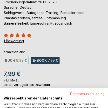
Erscheinungsdatum: 26.08.2020
Sprache: Deutsch
Schlagworte: Autogenes Training, Fantasiereisen,
Phantasiereisen, Stress, Entspannung
Barrierefreiheit: Eingeschränkt zugänglich
Bewertung::
100%
1
Bewertung
erhältlich als:
BUCH
9,99 €
E-BOOK
7,99 €
7,99 €
inkl. MwSt.
sofort verfügbar als Download
Datenschutzerklärung
Wir respektieren den Datenschutz
IN DEN WARENKORB
Wir nutzen Cookies und vergleichbare Technologien auf unserer
Website. Einige von ihnen sind essenziell und technisch notwendig.