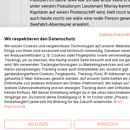
unter seinem Pseudonym Lieutenant Murray kennt. D
Kapitänin auf einem Piratenschiff wird, hielt noc
auch heute noch) sie wäre eine reale Person gew
Seefahrt-Abenteurer erwähnt.
Datenschutzerk
Die Fantasie spielte gelegentlich verrückt, was auc
Wir respektieren den Datenschutz
charakterlichen Merkmale, sondern lässt den Leser
Wir nutzen Cookies und vergleichbare Technologien auf unserer Website
er an einer bestimmten Stelle mit, dass er, nachde
Einige von ihnen sind essenziell und technisch notwendig. Daneben ver
Nachtruhe schreitet, die Gelegenheit nutzen will, 
wir Analysemethoden (z. B. Cookies oder Fingerprints sowie serverseitig
Tracking), um zu messen, wie häufig unsere Seite besucht und wie sie ge
ihre Proportionen schließlich nur noch französisc
wird. Wir verwenden Trackingtechnologien zu Marketingzwecken und se
innerhalb der zartesten Regel der Schönheit, was
hierzu serverseitiges Tracking sowie auch Drittanbieter ein, wodurch ggf.
bringen würde.
geräteübergreifend Cookies, Fingerprints, Tracking-Pixel, IP-Adressen s
gehashte E-Mail-Adressen genutzt werden. Auf unserer Seite betten wir
Drittinhalte von anderen Anbietern ein (Video-Plattformen). Wir haben auf
Der Autor wird gerne als ein 'Pionier des Pulp' be
weitere Datenverarbeitung und ein etwaiges Tracking durch den Drittanbi
Inhalt; man meint hier aber eher das Entstehen ein
keinen Einfluss. Mit deiner Einstellung willigst du in die oben beschriebe
Catwoman etc. kennen. Nicht das 'übliche' Pirate
Vorgänge ein. Du kannst deine Einwilligung (z. B. im Footer unter „Privacy-
Einstellungen“) jederzeit mit Wirkung für die Zukunft widerrufen. (
BoD-
sehr viel Romantik im Stil der Zeit.
Impressum
)
ABLEHNEN
ANPASSEN