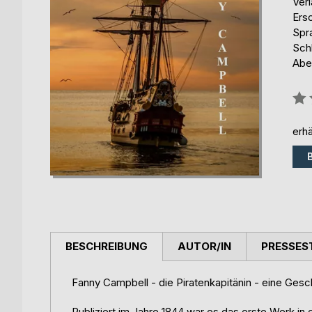
Ver
Ers
Spr
Schl
Abe
Bew
0%
erhä
BESCHREIBUNG
AUTOR/IN
PRESSES
Fanny Campbell - die Piratenkapitänin - eine Gesc
Publiziert im Jahre 1844 war es das erste Werk i