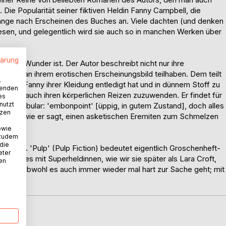
ie Popularität seiner fiktiven Heldin Fanny Campbell, die
h lange nach Erscheinen des Buches an. Viele dachten (und denken
esen, und gelegentlich wird sie auch so in manchen Werken über
lärung
h kein Wunder ist. Der Autor beschreibt nicht nur ihre
 auch an ihrem erotischen Erscheinungsbild teilhaben. Dem teilt
.
m sich Fanny ihrer Kleidung entledigt hat und in dünnem Stoff zu
wenden
sich nun auch ihren körperlichen Reizen zuzuwenden. Er findet für
es
nutzt
hes Vokabular: 'embonpoint' [üppig, in gutem Zustand], doch alles
tzen
 selbst, wie er sagt, einen asketischen Eremiten zum Schmelzen
owie
 zudem
 die
zeichnet. 'Pulp' (Pulp Fiction) bedeutet eigentlich Groschenheft-
eter
es Genres mit Superheldinnen, wie wir sie später als Lara Croft,
nen
nbuch, obwohl es auch immer wieder mal hart zur Sache geht; mit