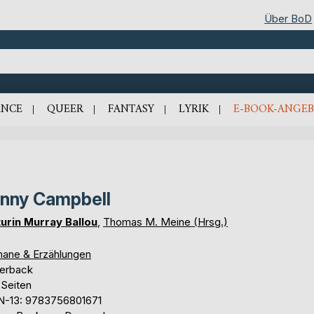
Über BoD
NCE
QUEER
FANTASY
LYRIK
E-BOOK-ANGEB
nny Campbell
urin Murray Ballou
,
Thomas M. Meine (Hrsg.)
ane & Erzählungen
erback
 Seiten
N-13: 9783756801671