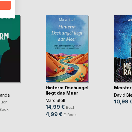
D
Hinterm Dschungel
Meister
liegt das Meer
panda
David Bi
Marc Stoll
10,99 
Buch
14,99 €
Buch
Book
4,99 €
E-Book