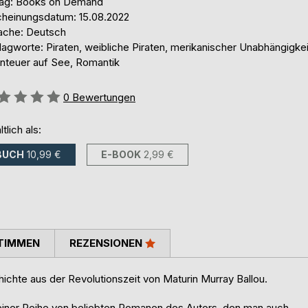
lag: Books on Demand
cheinungsdatum: 15.08.2022
ache: Deutsch
agworte: Piraten, weibliche Piraten, merikanischer Unabhängigkei
nteuer auf See, Romantik
ertung::
0
Bewertungen
ltlich als:
BUCH
10,99 €
E-BOOK
2,99 €
TIMMEN
REZENSIONEN
hichte aus der Revolutionszeit von Maturin Murray Ballou.
n einer Reihe von beliebten Romanen des Autors, den man auch