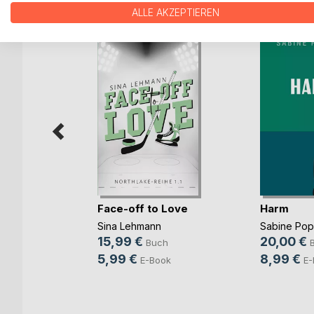
WEITERE TITEL BEI
Bo
ALLE AKZEPTIEREN
Face-off to Love
Harm
Sina Lehmann
Sabine Po
b und
15,99 €
20,00 €
Buch
ovic
5,99 €
8,99 €
E-Book
E-
ch
ook