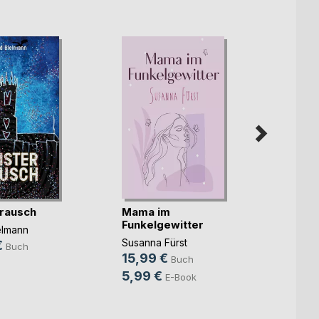
rausch
Mama im
Unter
Funkelgewitter
elmann
Christ
Susanna Fürst
€
14,9
Buch
15,99 €
Buch
9,99
5,99 €
E-Book