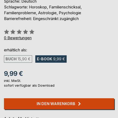
Sprache: Deutsch
Schlagworte: Horoskop, Familienschicksal,
Familienprobleme, Astrologie, Psychologie
Barrierefreiheit: Eingeschränkt zugänglich
Bewertung::
0%
0
Bewertungen
erhältlich als:
BUCH
15,90 €
E-BOOK
9,99 €
9,99 €
inkl. MwSt.
sofort verfügbar als Download
IN DEN WARENKORB