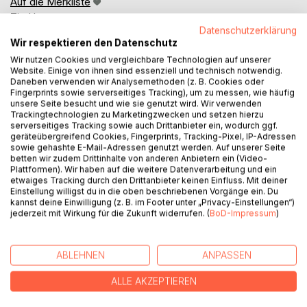
Auf die Merkliste
Titel bewerten
Datenschutzerklärung
Wir respektieren den Datenschutz
Wir nutzen Cookies und vergleichbare Technologien auf unserer
Website. Einige von ihnen sind essenziell und technisch notwendig.
Daneben verwenden wir Analysemethoden (z. B. Cookies oder
Fingerprints sowie serverseitiges Tracking), um zu messen, wie häufig
unsere Seite besucht und wie sie genutzt wird. Wir verwenden
Trackingtechnologien zu Marketingzwecken und setzen hierzu
BESCHREIBUNG
serverseitiges Tracking sowie auch Drittanbieter ein, wodurch ggf.
geräteübergreifend Cookies, Fingerprints, Tracking-Pixel, IP-Adressen
sowie gehashte E-Mail-Adressen genutzt werden. Auf unserer Seite
betten wir zudem Drittinhalte von anderen Anbietern ein (Video-
Oft ziehen sich Themen wie Sucht, Gewalt oder andere
Plattformen). Wir haben auf die weitere Datenverarbeitung und ein
über viele Generationen hinweg durch ganze
etwaiges Tracking durch den Drittanbieter keinen Einfluss. Mit deiner
Familiensysteme. Dabei handelt es sich jedoch nicht um
Einstellung willigst du in die oben beschriebenen Vorgänge ein. Du
kannst deine Einwilligung (z. B. im Footer unter „Privacy-Einstellungen“)
ein unabänderliches Schicksal, sondern jeder Einzelne hat
jederzeit mit Wirkung für die Zukunft widerrufen. (
BoD-Impressum
)
die Möglichkeit selbst etwas zu tun.
Mit Hilfe der psychologischen Astrologie und einem
ABLEHNEN
ANPASSEN
vergleichenden Blick auf die Geburtshoroskope der
Familienmitglieder lassen sich hierzu tiefgreifende
ALLE AKZEPTIEREN
Erkenntisse gewinnen - auch wenn die anderen gar nicht
mitarbeiten.