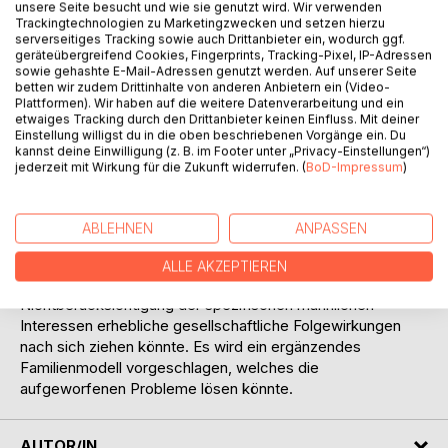
unsere Seite besucht und wie sie genutzt wird. Wir verwenden
Trackingtechnologien zu Marketingzwecken und setzen hierzu
serverseitiges Tracking sowie auch Drittanbieter ein, wodurch ggf.
geräteübergreifend Cookies, Fingerprints, Tracking-Pixel, IP-Adressen
sowie gehashte E-Mail-Adressen genutzt werden. Auf unserer Seite
betten wir zudem Drittinhalte von anderen Anbietern ein (Video-
BESCHREIBUNG
Plattformen). Wir haben auf die weitere Datenverarbeitung und ein
etwaiges Tracking durch den Drittanbieter keinen Einfluss. Mit deiner
Einstellung willigst du in die oben beschriebenen Vorgänge ein. Du
kannst deine Einwilligung (z. B. im Footer unter „Privacy-Einstellungen“)
Der Text analysiert den demografischen Wandel aus
jederzeit mit Wirkung für die Zukunft widerrufen. (
BoD-Impressum
)
soziologischer, biologischer und ökonomischer Sicht. Ein
Ergebnis ist, dass die Wirtschaftsfunktion der Familie nicht
zur Gleichberechtigung der Geschlechter passt. Ferner
ABLEHNEN
ANPASSEN
wird gezeigt, dass sich männliche und weibliche
Fortpflanzungsinteressen schon aus biologischen Gründen
ALLE AKZEPTIEREN
erheblich voneinander unterscheiden, und dass eine
Nichtberücksichtigung der spezifischen männlichen
Interessen erhebliche gesellschaftliche Folgewirkungen
nach sich ziehen könnte. Es wird ein ergänzendes
Familienmodell vorgeschlagen, welches die
aufgeworfenen Probleme lösen könnte.
AUTOR/IN