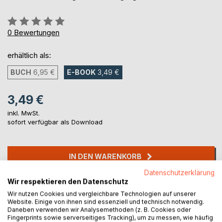
Bewertung::
0%
0
Bewertungen
erhältlich als:
BUCH
6,95 €
E-BOOK
3,49 €
3,49 €
inkl. MwSt.
sofort verfügbar als Download
IN DEN WARENKORB
Datenschutzerklärung
Wir respektieren den Datenschutz
Auf die Merkliste
Wir nutzen Cookies und vergleichbare Technologien auf unserer
Titel bewerten
Website. Einige von ihnen sind essenziell und technisch notwendig.
Daneben verwenden wir Analysemethoden (z. B. Cookies oder
Fingerprints sowie serverseitiges Tracking), um zu messen, wie häufig