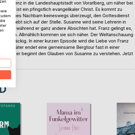
tzen
 Bregenz in die Landeshauptstadt von Vorarlberg, um näher bei
achbar ist ein pfingstlich evangelikaler Christ. Es kommt zu
owie
uben seines Nachbarn keineswegs überzeugt, den Gottesdienst
 zudem
 die
 verliebt sich auf der Stelle. Susanne wird seine Lehrerin in
eter
icht sein, während er ganz andere Absichten hat. Franz gelingt es,
nen
berreden. Allmählich kommen sie sich näher. Der Weltanschauung
n hartnäckig. In einer kurzen Episode wird die Liebe von Franz
 wenig später endet eine gemeinsame Bergtour fast in einer
 aus und er beginnt den Glauben von Susanne zu verstehen. Jetzt
D