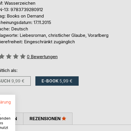
: Wasserzeichen
N-13: 9783739280912
lag: Books on Demand
heinungsdatum: 17.11.2015
ache: Deutsch
agworte: Liebesroman, christlicher Glaube, Vorarlberg
ierefreiheit: Eingeschränkt zugänglich
ertung::
0
Bewertungen
ltlich als:
BUCH
9,99 €
E-BOOK
5,99 €
lärung
.
TIMMEN
REZENSIONEN
wenden
es
nutzt