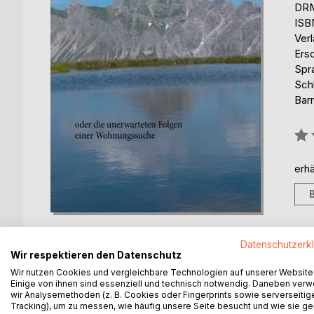
DRM
ISB
Ver
Ersc
Spr
Schl
Barr
Bew
0%
erhä
Datenschutzerk
Wir respektieren den Datenschutz
Wir nutzen Cookies und vergleichbare Technologien auf unserer Website
BESCHREIBUNG
AUTOR/IN
PRESSES
Einige von ihnen sind essenziell und technisch notwendig. Daneben ver
wir Analysemethoden (z. B. Cookies oder Fingerprints sowie serverseitig
Tracking), um zu messen, wie häufig unsere Seite besucht und wie sie ge