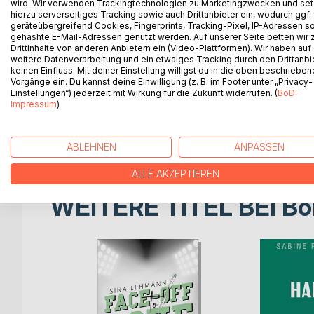
wird. Wir verwenden Trackingtechnologien zu Marketingzwecken und se
Franz Kaufmann zieht aus dem Bregenzerwald nach
hierzu serverseitiges Tracking sowie auch Drittanbieter ein, wodurch ggf.
seiner Arbeitsstelle zu sein. Sein neuer Wohnungsn
geräteübergreifend Cookies, Fingerprints, Tracking-Pixel, IP-Adressen s
Gesprächen. Schließlich besucht Franz, vom Gla
gehashte E-Mail-Adressen genutzt werden. Auf unserer Seite betten wir
Drittinhalte von anderen Anbietern ein (Video-Plattformen). Wir haben auf
der Pfingstgemeinde. Dort begegnet er Susanne und
weitere Datenverarbeitung und ein etwaiges Tracking durch den Drittanbi
Sachen christlicher Glaube. Mehr will sie für ihn n
keinen Einfluss. Mit deiner Einstellung willigst du in die oben beschriebe
Susanne zu gemeinsamen Freizeitaktivitäten zu ü
Vorgänge ein. Du kannst deine Einwilligung (z. B. im Footer unter „Privacy-
Einstellungen“) jederzeit mit Wirkung für die Zukunft widerrufen. (
BoD-
von Susanne widersetzt sich Franz jedoch weiterhi
Impressum
)
bei einer Auslandreise auf die Probe gestellt. Ein
Tragödie. Sie löst in Franz ein neues Nachdenken
endlich kann sie Ja sagen.
ABLEHNEN
ANPASSEN
ALLE AKZEPTIEREN
WEITERE TITEL BEI
Bo