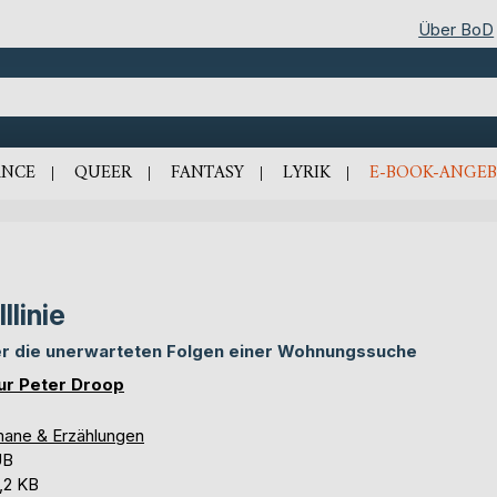
Über BoD
NCE
QUEER
FANTASY
LYRIK
E-BOOK-ANGEB
lllinie
r die unerwarteten Folgen einer Wohnungssuche
ur Peter Droop
ane & Erzählungen
UB
,2 KB