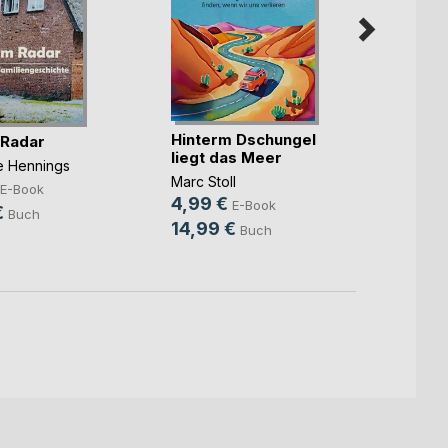
Hinterm Dschungel
Die ka
 Radar
liegt das Meer
Benjam
ne Hennings
Marc Stoll
7,99
E-Book
4,99 €
E-Book
10,9
€
Buch
14,99 €
Buch