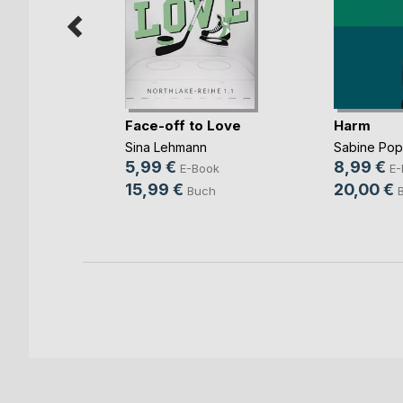
mme im
Face-off to Love
Harm
Sina Lehmann
Sabine Po
ok
5,99 €
8,99 €
E-Book
E-
h
15,99 €
20,00 €
Buch