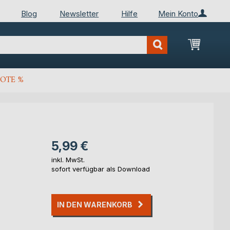
Blog
Newsletter
Hilfe
Mein Konto
Mein Wa
OTE %
5,99 €
inkl. MwSt.
sofort verfügbar als Download
IN DEN WARENKORB