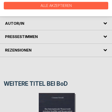
"Citoyens" und höchstes Staatsorgan in den Mittelpunkt
ALLE AKZEPTIEREN
stellt.
AUTOR/IN
PRESSESTIMMEN
REZENSIONEN
WEITERE TITEL BEI
BoD