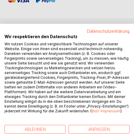
Datenschutzerklärung
BESCHREIBUNG
Wir respektieren den Datenschutz
Wir nutzen Cookies und vergleichbare Technologien auf unserer
Website. Einige von ihnen sind essenziell und technisch notwendig.
In unsicheren Zeiten setzen sich viele für die
Daneben verwenden wir Analysemethoden (z. B. Cookies oder
"Verteidigung" der Demokratie ein. Das Grundgesetz und
Fingerprints sowie serverseitiges Tracking), um zu messen, wie häufig
die rein repräsentative Demokratie wirken dabei wie "in
unsere Seite besucht und wie sie genutzt wird. Wir verwenden
Trackingtechnologien zu Marketingzwecken und setzen hierzu
Stein gemeißelt". Clemens Oswald zeigt in seinem Essay,
serverseitiges Tracking sowie auch Drittanbieter ein, wodurch ggf.
wie sie weiterentwickelt werden und damit Spaltung und
geräteübergreifend Cookies, Fingerprints, Tracking-Pixel, IP-Adressen
Verdrossenheit begegnet werden kann. Sein Ziel: die
sowie gehashte E-Mail-Adressen genutzt werden. Auf unserer Seite
betten wir zudem Drittinhalte von anderen Anbietern ein (Video-
Demokratisierung des Grundgesetzes.
Plattformen). Wir haben auf die weitere Datenverarbeitung und ein
etwaiges Tracking durch den Drittanbieter keinen Einfluss. Mit deiner
Gibt es so etwas wie Bürgerwürde? Wann fragen wir nach
Einstellung willigst du in die oben beschriebenen Vorgänge ein. Du
kannst deine Einwilligung (z. B. im Footer unter „Privacy-Einstellungen“)
unserem Recht auf politische Partizipation über das Wählen
jederzeit mit Wirkung für die Zukunft widerrufen. (
BoD-Impressum
)
hinaus? Wie sollten demokratische Strukturen aussehen,
die den gesellschaftlichen Dialog ankurbeln, statt ihn
abzuwürgen? Mutig liefert der Autor konkrete Ideen für
ABLEHNEN
ANPASSEN
eine grundlegende Gesellschaftsreform, die die Bürger als