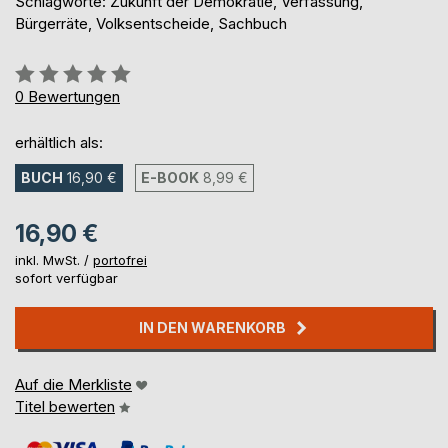
Schlagworte: Zukunft der Demokratie, Verfassung,
Bürgerräte, Volksentscheide, Sachbuch
Bewertung::
0%
0
Bewertungen
erhältlich als:
BUCH
16,90 €
E-BOOK
8,99 €
16,90 €
inkl. MwSt. /
portofrei
sofort verfügbar
IN DEN WARENKORB
Auf die Merkliste
Titel bewerten