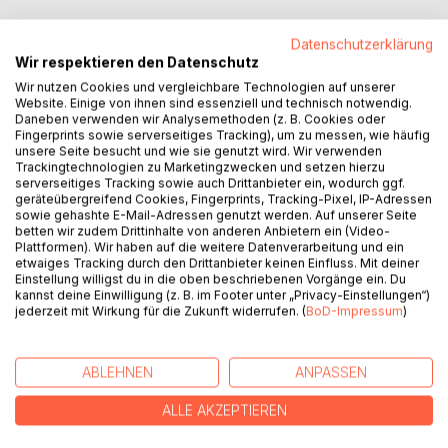
Der Mund steht offen, doch es kommt nichts hervor.
Datenschutzerklärung
Krampfhaft versuchst du die Worte, welche sich in dir
Wir respektieren den Datenschutz
befinden, heraus zu pressen. Doch nichts geschieht oder
Wir nutzen Cookies und vergleichbare Technologien auf unserer
es entweichen nur unkontrollierte
Website. Einige von ihnen sind essenziell und technisch notwendig.
Buchstabenkombinationen. Das Gedankenkarussell beginnt
Daneben verwenden wir Analysemethoden (z. B. Cookies oder
sich zu drehen, immer schneller, der Körper wird
Fingerprints sowie serverseitiges Tracking), um zu messen, wie häufig
durchflutet von Angst, Panik steigt auf......
unsere Seite besucht und wie sie genutzt wird. Wir verwenden
Trackingtechnologien zu Marketingzwecken und setzen hierzu
Mit dieser Art von Problemen kämpfen mehr Leute als man
serverseitiges Tracking sowie auch Drittanbieter ein, wodurch ggf.
denkt.
geräteübergreifend Cookies, Fingerprints, Tracking-Pixel, IP-Adressen
Dieses Buch soll euch in unsere Welt entführen und
sowie gehashte E-Mail-Adressen genutzt werden. Auf unserer Seite
betten wir zudem Drittinhalte von anderen Anbietern ein (Video-
zugleich willkommen heißen. Vielleicht auch denen ein
Plattformen). Wir haben auf die weitere Datenverarbeitung und ein
wenig beistehen, die dieses Gefühlschaos in leidvoller
etwaiges Tracking durch den Drittanbieter keinen Einfluss. Mit deiner
weise nachvollziehen können.
Einstellung willigst du in die oben beschriebenen Vorgänge ein. Du
kannst deine Einwilligung (z. B. im Footer unter „Privacy-Einstellungen“)
jederzeit mit Wirkung für die Zukunft widerrufen. (
BoD-Impressum
)
AUTOR/IN
ABLEHNEN
ANPASSEN
PRESSESTIMMEN
ALLE AKZEPTIEREN
REZENSIONEN