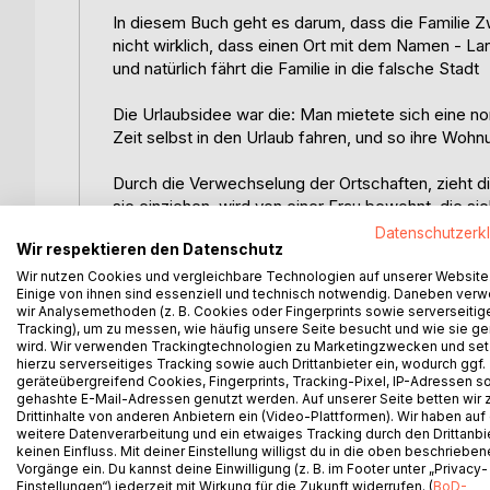
In diesem Buch geht es darum, dass die Familie Z
nicht wirklich, dass einen Ort mit dem Namen - Lan
und natürlich fährt die Familie in die falsche Stadt
Die Urlaubsidee war die: Man mietete sich eine 
Zeit selbst in den Urlaub fahren, und so ihre Wohnu
Durch die Verwechselung der Ortschaften, zieht di
sie einziehen, wird von einer Frau bewohnt, die si
Wohnung sieht sehr schlimm aus, das Wort Messi tr
Datenschutzerk
Wir respektieren den Datenschutz
vermüllt.
Wir nutzen Cookies und vergleichbare Technologien auf unserer Website
Einige von ihnen sind essenziell und technisch notwendig. Daneben ver
Nachdem geklärt ist, wie die Sachlage wirklich ist,
wir Analysemethoden (z. B. Cookies oder Fingerprints sowie serverseitig
Bewohnerin dieser Wohnung zu helfen.
Tracking), um zu messen, wie häufig unsere Seite besucht und wie sie ge
wird. Wir verwenden Trackingtechnologien zu Marketingzwecken und se
hierzu serverseitiges Tracking sowie auch Drittanbieter ein, wodurch ggf.
Martin Zweiland entdeckt in dieser Zeit immer mehr
geräteübergreifend Cookies, Fingerprints, Tracking-Pixel, IP-Adressen s
auch von seiner Familie kräftig unterstützt.
gehashte E-Mail-Adressen genutzt werden. Auf unserer Seite betten wir
Drittinhalte von anderen Anbietern ein (Video-Plattformen). Wir haben auf
weitere Datenverarbeitung und ein etwaiges Tracking durch den Drittanbi
So wird der Urlaub, der ja eigentlich der Erholung
keinen Einfluss. Mit deiner Einstellung willigst du in die oben beschriebe
wenig Zeit für Erholung lässt.
Vorgänge ein. Du kannst deine Einwilligung (z. B. im Footer unter „Privacy-
Einstellungen“) jederzeit mit Wirkung für die Zukunft widerrufen. (
BoD-