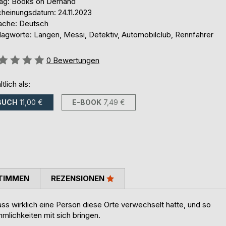
lag: Books on Demand
cheinungsdatum: 24.11.2023
ache: Deutsch
lagworte: Langen, Messi, Detektiv, Automobilclub, Rennfahrer
ertung::
0
Bewertungen
ltlich als:
BUCH
11,00 €
E-BOOK
7,49 €
TIMMEN
REZENSIONEN
ss wirklich eine Person diese Orte verwechselt hatte, und so
lichkeiten mit sich bringen.