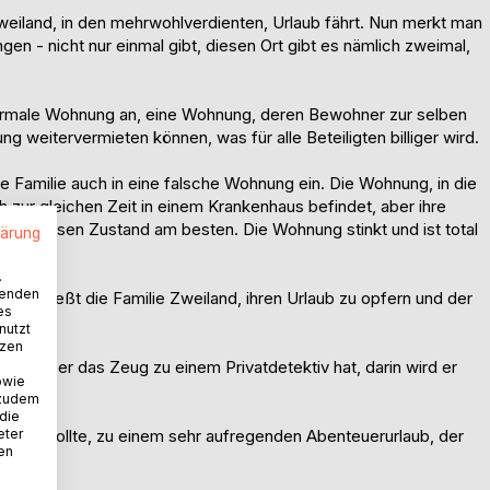
weiland, in den mehrwohlverdienten, Urlaub fährt. Nun merkt man
gen - nicht nur einmal gibt, diesen Ort gibt es nämlich zweimal,
normale Wohnung an, eine Wohnung, deren Bewohner zur selben
ng weitervermieten können, was für alle Beteiligten billiger wird.
e Familie auch in eine falsche Wohnung ein. Die Wohnung, in die
ch zur gleichen Zeit in einem Krankenhaus befindet, aber ihre
ifft diesen Zustand am besten. Die Wohnung stinkt und ist total
lärung
.
wenden
 beschließt die Familie Zweiland, ihren Urlaub zu opfern und der
es
nutzt
tzen
, dass er das Zeug zu einem Privatdetektiv hat, darin wird er
owie
 zudem
 die
eter
 dienen sollte, zu einem sehr aufregenden Abenteuerurlaub, der
nen