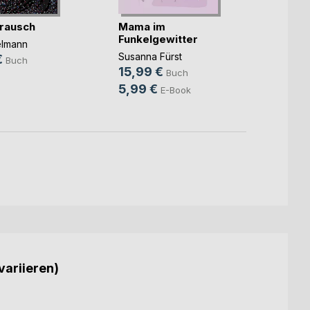
rausch
Mama im
Unter
Funkelgewitter
elmann
Christ
Susanna Fürst
€
14,9
Buch
15,99 €
Buch
9,99
5,99 €
E-Book
variieren)