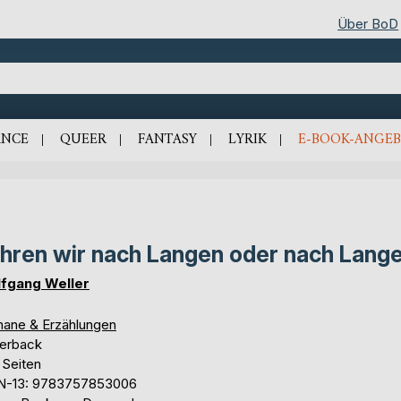
Über BoD
NCE
QUEER
FANTASY
LYRIK
E-BOOK-ANGEB
hren wir nach Langen oder nach Lang
fgang Weller
ane & Erzählungen
erback
 Seiten
N-13: 9783757853006