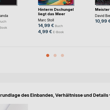
Hinterm Dschungel
Meister
liegt das Meer
panda
David Bi
Marc Stoll
10,99 
Buch
14,99 €
Buch
Book
4,99 €
E-Book
Grundlage des Einbandes, Verhältnisse und Details 