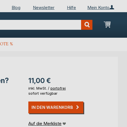
Blog
Newsletter
Hilfe
Mein Konto
Mein Wa
OTE %
en?
11,00 €
inkl. MwSt. /
portofrei
sofort verfügbar
IN DEN WARENKORB
Auf die Merkliste