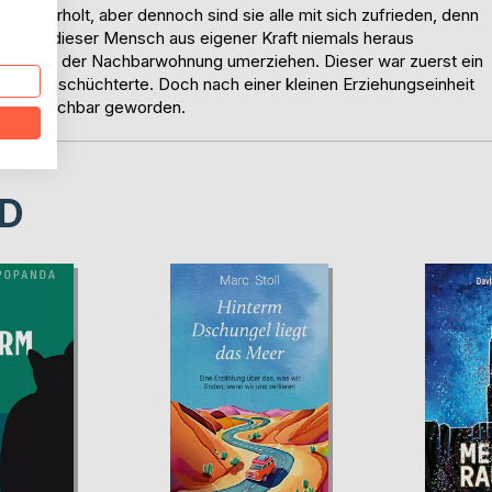
milie erholt, aber dennoch sind sie alle mit sich zufrieden, denn
en, wo dieser Mensch aus eigener Kraft niemals heraus
nn aus der Nachbarwohnung umerziehen. Dieser war zuerst ein
 und einschüchterte. Doch nach einer kleinen Erziehungseinheit
dlicher Nachbar geworden.
D