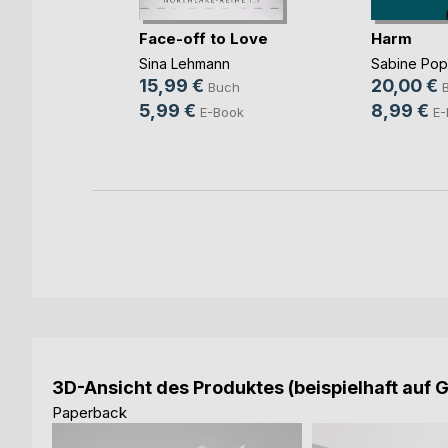
Face-off to Love
Harm
Sina Lehmann
Sabine Po
b und
15,99 €
20,00 €
Buch
ovic
5,99 €
8,99 €
E-Book
E-
ch
ook
3D-Ansicht des Produktes (beispielhaft auf 
Paperback