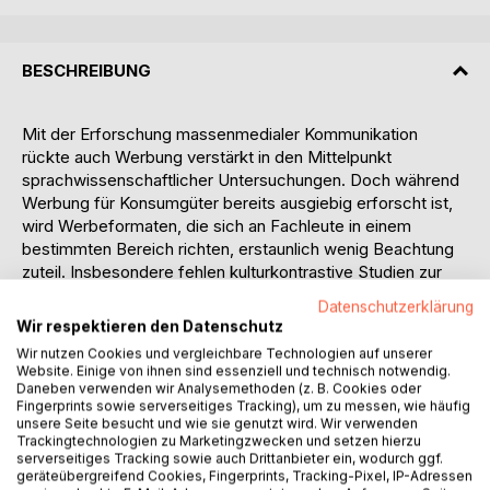
BESCHREIBUNG
Mit der Erforschung massenmedialer Kommunikation
rückte auch Werbung verstärkt in den Mittelpunkt
sprachwissenschaftlicher Untersuchungen. Doch während
Werbung für Konsumgüter bereits ausgiebig erforscht ist,
wird Werbeformaten, die sich an Fachleute in einem
bestimmten Bereich richten, erstaunlich wenig Beachtung
zuteil. Insbesondere fehlen kulturkontrastive Studien zur
fachlichen Werbung in einzelnen Sprachen. Mit Blick auf
Datenschutzerklärung
die weitere Erforschung von kulturell geprägter
Wir respektieren den Datenschutz
(Fach-)Kommunikation und den damit verbundenen
Wir nutzen Cookies und vergleichbare Technologien auf unserer
(Fach-)Textsorten ergibt sich somit ein hochaktuelles
Website. Einige von ihnen sind essenziell und technisch notwendig.
Forschungsthema, das mit dem vorliegenden Buch
Daneben verwenden wir Analysemethoden (z. B. Cookies oder
Fingerprints sowie serverseitiges Tracking), um zu messen, wie häufig
aufgegriffen wird.
unsere Seite besucht und wie sie genutzt wird. Wir verwenden
Unter Rückgriff auf verschiedene Untersuchungsansätze
Trackingtechnologien zu Marketingzwecken und setzen hierzu
aus der Werbekommunikationsforschung, der Textlinguistik
serverseitiges Tracking sowie auch Drittanbieter ein, wodurch ggf.
geräteübergreifend Cookies, Fingerprints, Tracking-Pixel, IP-Adressen
und Semiotik wird zunächst ein neues Analysemodell