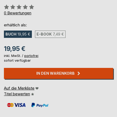
Bewertung::
0%
0
Bewertungen
erhältlich als:
BUCH
19,95 €
E-BOOK
7,49 €
19,95 €
inkl. MwSt. /
portofrei
sofort verfügbar
IN DEN WARENKORB
Auf die Merkliste
Titel bewerten