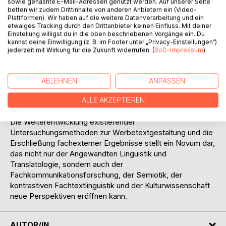
sowie gehashte E-Mail-Adressen genutzt werden. Auf unserer Seite
aufgebaut und sodann in einer empirischen Studie mit
betten wir zudem Drittinhalte von anderen Anbietern ein (Video-
großem deskriptiven Aufwand überprüft. Anhand von
Plattformen). Wir haben auf die weitere Datenverarbeitung und ein
Produktbroschüren aus der Medizintechnik werden
etwaiges Tracking durch den Drittanbieter keinen Einfluss. Mit deiner
Einstellung willigst du in die oben beschriebenen Vorgänge ein. Du
erstmals mögliche Unterschiede und Gemeinsamkeiten der
kannst deine Einwilligung (z. B. im Footer unter „Privacy-Einstellungen“)
Fachwerbung im Deutschen und Englischen skizziert und
jederzeit mit Wirkung für die Zukunft widerrufen. (
BoD-Impressum
)
die gewonnenen Erkenntnisse mit der Werbung für
Konsumgüter verglichen. Durch drei Fallstudien wird
schließlich der Frage nachgegangen, wie Fachwerbung an
ABLEHNEN
ANPASSEN
verschiedene Zielgruppen angepasst und übersetzt
werden kann, um Zieltextkonventionen Rechnung zu
ALLE AKZEPTIEREN
tragen.
Die Weiterentwicklung existierender
Untersuchungsmethoden zur Werbetextgestaltung und die
Erschließung fachexterner Ergebnisse stellt ein Novum dar,
das nicht nur der Angewandten Linguistik und
Translatologie, sondern auch der
Fachkommunikationsforschung, der Semiotik, der
kontrastiven Fachtextlinguistik und der Kulturwissenschaft
neue Perspektiven eröffnen kann.
AUTOR/IN