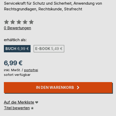
Servicekraft für Schutz und Sicherheit, Anwendung von
Rechtsgrundlagen, Rechtskunde, Strafrecht
Bewertung::
0%
0
Bewertungen
erhältlich als:
BUCH
6,99 €
E-BOOK
5,49 €
6,99 €
inkl. MwSt. /
portofrei
sofort verfügbar
IN DEN WARENKORB
Auf die Merkliste
Titel bewerten