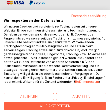
Datenschutzerklärung
Wir respektieren den Datenschutz
Wir nutzen Cookies und vergleichbare Technologien auf unserer
BESCHREIBUNG
Website. Einige von ihnen sind essenziell und technisch notwendig.
Daneben verwenden wir Analysemethoden (z. B. Cookies oder
Fingerprints sowie serverseitiges Tracking), um zu messen, wie häufig
unsere Seite besucht und wie sie genutzt wird. Wir verwenden
Dieser Leitfaden befasst sich in kurz gefasster Version mit
Trackingtechnologien zu Marketingzwecken und setzen hierzu
den wesentlichen Anforderungen, die im Prüfungsfach
serverseitiges Tracking sowie auch Drittanbieter ein, wodurch ggf.
"Anwendung von Rechtsgrundlagen für Sicherheitsdienste"
geräteübergreifend Cookies, Fingerprints, Tracking-Pixel, IP-Adressen
sowie gehashte E-Mail-Adressen genutzt werden. Auf unserer Seite
in den Ausbildungsberufen Fach-, bzw. Servicekraft für
betten wir zudem Drittinhalte von anderen Anbietern ein (Video-
Schutz und Sicherheit in der Abschlussprüfung gestellt
Plattformen). Wir haben auf die weitere Datenverarbeitung und ein
werden.
etwaiges Tracking durch den Drittanbieter keinen Einfluss. Mit deiner
Einstellung willigst du in die oben beschriebenen Vorgänge ein. Du
Er erläutert in einfacher und leicht verständlicher Form, wie
kannst deine Einwilligung (z. B. im Footer unter „Privacy-Einstellungen“)
die Prüfungsteilnehmer an die Aufgaben herangehen
jederzeit mit Wirkung für die Zukunft widerrufen. (
BoD-Impressum
)
sollten und was inhaltlich von ihnen erwartet wird.
Aufgrund des besseren Verständnisses wird in diesem
Manuskript auf unnötige Fremdworte und
ABLEHNEN
ANPASSEN
Verkomplizierungen die nicht zwingend erforderlich sind, in
den Erklärungen verzichtet und sich auf das Wesentliche
ALLE AKZEPTIEREN