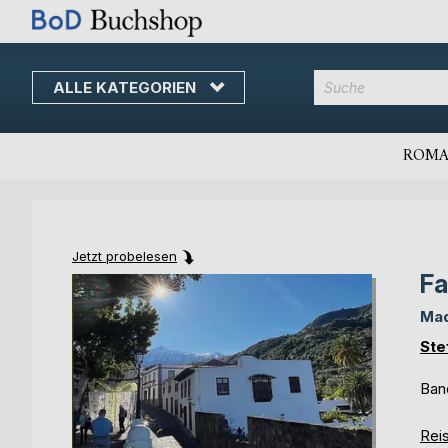
ALLE KATEGORIEN
Direkt
zum
Inhalt
ROMA
Jetzt probelesen
Fa
Skip
Skip
to
to
Mad
the
the
end
beginning
Ste
of
of
the
the
Ban
images
images
gallery
gallery
Reis