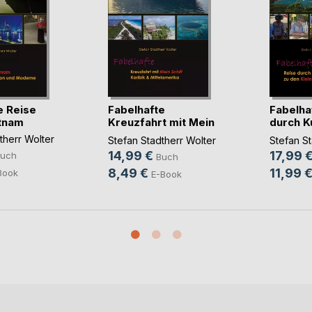
e Reise
Fabelhafte
Fabelha
tnam
Kreuzfahrt mit Mein
durch K
Schiff
Kr(...)
therr Wolter
Stefan Stadtherr Wolter
Stefan St
14,99 €
17,99 
uch
Buch
8,49 €
11,99 
Book
E-Book