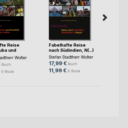
fte Reise
Fabelhafte Reise
Fabel
uba und
nach Südindien, N(...)
durch 
Stefan Stadtherr Wolter
Stefan
adtherr Wolter
17,99 €
16,9
€
Buch
Buch
11,99 €
10,9
€
E-Book
E-Book