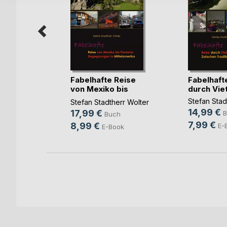
Feuers
Fabelhafte Reise
Fabelhaft
von Mexiko bis
durch Vie
Panama
Stefan Stad
Stefan Stadtherr Wolter
h
14,99 €
17,99 €
B
Buch
7,99 €
8,99 €
E-
E-Book