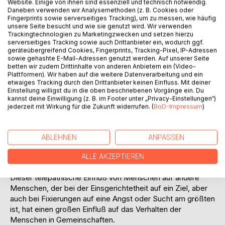
Website. Einige von ihnen sind essenziell und technisch notwendig.
Daneben verwenden wir Analysemethoden (z. B. Cookies oder
Fingerprints sowie serverseitiges Tracking), um zu messen, wie häufig
unsere Seite besucht und wie sie genutzt wird. Wir verwenden
Trackingtechnologien zu Marketingzwecken und setzen hierzu
serverseitiges Tracking sowie auch Drittanbieter ein, wodurch ggf.
geräteübergreifend Cookies, Fingerprints, Tracking-Pixel, IP-Adressen
BESCHREIBUNG
sowie gehashte E-Mail-Adressen genutzt werden. Auf unserer Seite
betten wir zudem Drittinhalte von anderen Anbietern ein (Video-
Plattformen). Wir haben auf die weitere Datenverarbeitung und ein
Es gibt viele Formen der "Externen Prägung": Dominanz,
etwaiges Tracking durch den Drittanbieter keinen Einfluss. Mit deiner
Einstellung willigst du in die oben beschriebenen Vorgänge ein. Du
Fixierungen, Hypnose, Traumata, Massenpsychosen, viele
kannst deine Einwilligung (z. B. im Footer unter „Privacy-Einstellungen“)
Formen des Liebeszaubers, Schadenszauber, Kampfmagie
jederzeit mit Wirkung für die Zukunft widerrufen. (
BoD-Impressum
)
und mehr.
Bei einer Externen Prägung wirken nicht nur äußere
Handlungen, sondern vor allem auch die inneren Bilder der
ABLEHNEN
ANPASSEN
Menschen, die telepathisch mit einem "prägenden Druck"
ausgesandt werden können - was vor allem bei der
ALLE AKZEPTIEREN
Fernhypnose deutlich zu erkennen ist.
Dieser telepathische Einfluß von Menschen auf andere
Menschen, der bei der Einsgerichtetheit auf ein Ziel, aber
auch bei Fixierungen auf eine Angst oder Sucht am größten
ist, hat einen großen Einfluß auf das Verhalten der
Menschen in Gemeinschaften.