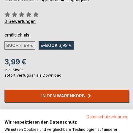
Bewertung::
0%
0
Bewertungen
erhältlich als:
BUCH
4,99 €
E-BOOK
3,99 €
3,99 €
inkl. MwSt.
sofort verfügbar als Download
IN DEN WARENKORB
Auf die Merkliste
Datenschutzerklärung
Titel bewerten
Wir respektieren den Datenschutz
Wir nutzen Cookies und vergleichbare Technologien auf unserer