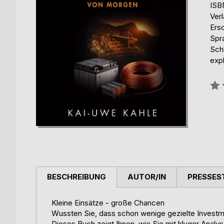
ISB
Ver
Ers
Spr
Schl
expl
Bew
0%
BESCHREIBUNG
AUTOR/IN
PRESSES
Kleine Einsätze - große Chancen
Wussten Sie, dass schon wenige gezielte Investm
Dieses Buch zeigt Ihnen, wie Sie mit kluger Anal