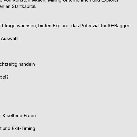
 an Startkapital.
t träge wachsen, bieten Explorer das Potenzial für 10-Bagger-
e Auswahl.
chtzeitig handeln
bel?
r & seltene Erden
 und Exit-Timing