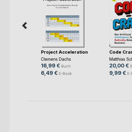
rbereitung
Project Acceleration
Code Cra
(...)
Clemens Dachs
Matthias Sc
ut
16,99 €
20,00 €
Buch
ch
6,49 €
9,99 €
E-Book
E-
ook