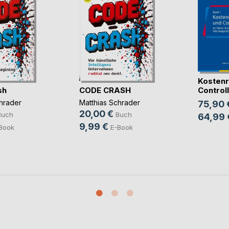
Kostenr
sh
CODE CRASH
Controlli
hrader
Matthias Schrader
75,90 
20,00 €
Buch
Buch
64,99 
9,99 €
Book
E-Book