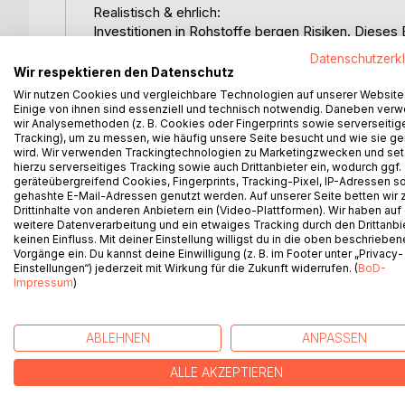
Realistisch & ehrlich:
Investitionen in Rohstoffe bergen Risiken. Diese
aber auch die Fallstricke, die schon viele Anleger
Datenschutzerk
Wir respektieren den Datenschutz
Für wen ist das Buch?
Wir nutzen Cookies und vergleichbare Technologien auf unserer Website
Einige von ihnen sind essenziell und technisch notwendig. Daneben ver
wir Analysemethoden (z. B. Cookies oder Fingerprints sowie serverseitig
Börseneinsteiger, die in Rohstoff Aktien investie
Tracking), um zu messen, wie häufig unsere Seite besucht und wie sie ge
wird. Wir verwenden Trackingtechnologien zu Marketingzwecken und se
Erfahrene Anleger, die nach Mining Investments m
hierzu serverseitiges Tracking sowie auch Drittanbieter ein, wodurch ggf.
geräteübergreifend Cookies, Fingerprints, Tracking-Pixel, IP-Adressen s
gehashte E-Mail-Adressen genutzt werden. Auf unserer Seite betten wir
Alle, die vom Boom der E-Mobilität und Energiewe
Drittinhalte von anderen Anbietern ein (Video-Plattformen). Wir haben auf
weitere Datenverarbeitung und ein etwaiges Tracking durch den Drittanbi
Fazit:
keinen Einfluss. Mit deiner Einstellung willigst du in die oben beschriebe
Vorgänge ein. Du kannst deine Einwilligung (z. B. im Footer unter „Privacy-
Dieses Buch ist Ihr Leitfaden, um die Welt der Ex
Einstellungen“) jederzeit mit Wirkung für die Zukunft widerrufen. (
BoD-
Investmententscheidungen zu treffen.
Impressum
)
Lernen Sie, wie Sie die 10-Bagger-Chancen von mo
Explorer verstehen, Chancen nutzen
ABLEHNEN
ANPASSEN
Erfahren Sie, warum Explorer-Aktien oft das größt
Unternehmen frühzeitig identifizieren.
ALLE AKZEPTIEREN