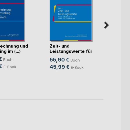
echnung und
Zeit- und
Künst
ng im (...)
Leistungswerte für
Intell
die K(...)
€
55,90 €
Buch
Buch
Mitte
Sven S
€
45,99 €
E-Book
E-Book
24,9
18,9