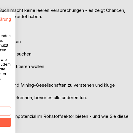
s Buch macht keine leeren Versprechungen - es zeigt Chancen,
 Geld gekostet haben.
lärung
.
wenden
es
ren möchten
nutzt
tzen
it Hebel suchen
owie
 zudem
nde profitieren wollen
 die
eter
nen
plorer- und Mining-Gesellschaften zu verstehen und kluge
rgen erkennen, bevor es alle anderen tun.
e Gewinnpotenzial im Rohstoffsektor bieten - und wie Sie diese