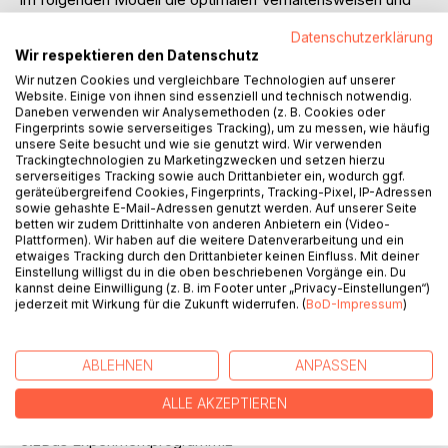
Strategien errechnet. Hierbei wird insbesondere auf die
Datenschutzerklärung
aus der Theorie ermittelten Gleichgewichte (sowohl
Wir respektieren den Datenschutz
Baysianische als auch Nash Gleichgewichte) Wert gelegt
Wir nutzen Cookies und vergleichbare Technologien auf unserer
und eine Analyse dieser durchgeführt.
Website. Einige von ihnen sind essenziell und technisch notwendig.
Hiernach erfolgt eine Beschreibung des Experimentes und
Daneben verwenden wir Analysemethoden (z. B. Cookies oder
seiner Durchführung. Den Kern der Arbeit bildet die Analyse
Fingerprints sowie serverseitiges Tracking), um zu messen, wie häufig
unsere Seite besucht und wie sie genutzt wird. Wir verwenden
des Experiments. Es erfolgt eine Einteilung der Individuen
Trackingtechnologien zu Marketingzwecken und setzen hierzu
nach verschiedenen Verhaltensmustern. Diese
serverseitiges Tracking sowie auch Drittanbieter ein, wodurch ggf.
Klassifizierung wird untersucht und an Hand von Beispielen
geräteübergreifend Cookies, Fingerprints, Tracking-Pixel, IP-Adressen
sowie gehashte E-Mail-Adressen genutzt werden. Auf unserer Seite
exemplarisch dargestellt.
betten wir zudem Drittinhalte von anderen Anbietern ein (Video-
Plattformen). Wir haben auf die weitere Datenverarbeitung und ein
Inhaltsverzeichnis:Inhaltsverzeichnis:
etwaiges Tracking durch den Drittanbieter keinen Einfluss. Mit deiner
1.Einleitung1
Einstellung willigst du in die oben beschriebenen Vorgänge ein. Du
kannst deine Einwilligung (z. B. im Footer unter „Privacy-Einstellungen“)
2.Theoretische Grundlage2
jederzeit mit Wirkung für die Zukunft widerrufen. (
BoD-Impressum
)
2.1Das Modell von Milgrom und Roberts3
2.2Die Gleichgewichte4
3.Beschreibung des Experiments7
ABLEHNEN
ANPASSEN
3.1Aufbau des Experiment7
3.1.1Das Modell des Experiments7
ALLE AKZEPTIEREN
3.1.2Die Gleichgewichte8
3.2Das Experimentprogramm12