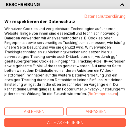
BESCHREIBUNG
Datenschutzerklärung
Du baust dein Unternehmen mit Leidenschaft auf. Doch
Wir respektieren den Datenschutz
hast du auch den Blick für morgen? Ob du dein Business
Wir nutzen Cookies und vergleichbare Technologien auf unserer
eines Tages verkaufen möchtest oder einfach nur mehr
Website. Einige von ihnen sind essenziell und technisch notwendig.
Daneben verwenden wir Analysemethoden (z. B. Cookies oder
Freiheit von deinem Tagesgeschäft suchst: Exit by Design
Fingerprints sowie serverseitiges Tracking), um zu messen, wie häufig
zeigt dir, wie du dein Unternehmen von Anfang an so
unsere Seite besucht und wie sie genutzt wird. Wir verwenden
gestaltest, dass es auch ohne dich funktioniert und für
Trackingtechnologien zu Marketingzwecken und setzen hierzu
serverseitiges Tracking sowie auch Drittanbieter ein, wodurch ggf.
potenzielle Käufer attraktiv wird. Anhand von acht klaren
geräteübergreifend Cookies, Fingerprints, Tracking-Pixel, IP-Adressen
Parametern lernst du, worauf es ankommt, damit dein
sowie gehashte E-Mail-Adressen genutzt werden. Auf unserer Seite
Unternehmen skalierbar, strukturiert und werthaltig wird.
betten wir zudem Drittinhalte von anderen Anbietern ein (Video-
Plattformen). Wir haben auf die weitere Datenverarbeitung und ein
Diese Parameter helfen dir nicht nur dabei, den Wert
etwaiges Tracking durch den Drittanbieter keinen Einfluss. Mit deiner
deines Unternehmens zu steigern, sondern auch dabei,
Einstellung willigst du in die oben beschriebenen Vorgänge ein. Du
mehr Unabhängigkeit als Unternehmer zu gewinnen. Selbst
kannst deine Einwilligung (z. B. im Footer unter „Privacy-Einstellungen“)
jederzeit mit Wirkung für die Zukunft widerrufen. (
BoD-Impressum
)
wenn ein Verkauf für dich aktuell nicht in Frage kommt:
Dieses Buch ist dein Praxis-Guide, um ein Business
aufzubauen, das funktioniert: nachhaltig, profitabel und
ABLEHNEN
ANPASSEN
zukunftssicher.
Exit by Design: weil Weitsicht die beste Strategie ist.
ALLE AKZEPTIEREN