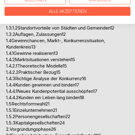
1.2Branchen und Produktwahl9
1.3Standort, Auflagen, Zulassung10
ALLE AKZEPTIEREN
1.3.1Standortbeurteilung10
1.3.1.1Standortunterschiede in den Bundesländern11
1.3.1.2Standortvorteile von Städten und Gemeinden12
1.3.2Auflagen, Zulassungen12
1.4Gewinnchancen, Markt-, Konkurrenzsituation,
Kundenkreis13
1.4.1Gewinne realisieren13
1.4.2Marktsituationen verstehen15
1.4.2.1Theoretische Modelle15
1.4.2.2Praktischer Bezug15
1.4.3Richtige Analyse der Konkurrenz16
1.4.4Kunden gewinnen und binden17
1.4.4.1Neues Kundenpotential ausschöpfen17
1.4.4.2Kunden ein Leben lang binden18
1.5Rechtsformwahl21
1.5.1Einzelunternehmen21
1.5.2Personengesellschaften22
1.5.3Kapitalgesellschaften24
2.Vorgründungsphase26