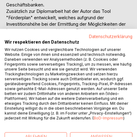
Geschäftsbanken.
Zusätzlich zur Diplomarbeit hat der Autor das Tool
"Förderplan" entwickelt, welches aufgrund der
Investitionshöhe bei der Ermittlung der Möglichkeiten der
Inanspruchnahme verschiedener Fördermittel behilflich ist.
Datenschutzerklärung
Der Autor fügt eine Kurzbeschreibung der Diplomarbeit bei;
Wir respektieren den Datenschutz
das Tool kann erworben werden.
Wir nutzen Cookies und vergleichbare Technologien auf unserer
Website. Einige von ihnen sind essenziell und technisch notwendig.
Inhaltsverzeichnis:Inhaltsverzeichnis:
Daneben verwenden wir Analysemethoden (z. B. Cookies oder
InhaltsverzeichnisI
Fingerprints sowie serverseitiges Tracking), um zu messen, wie häufig
AbkürzungsverzeichnisIV
unsere Seite besucht und wie sie genutzt wird. Wir verwenden
Trackingtechnologien zu Marketingzwecken und setzen hierzu
AbbildungsverzeichnisV
serverseitiges Tracking sowie auch Drittanbieter ein, wodurch ggf.
AnlagenverzeichnisVII
geräteübergreifend Cookies, Fingerprints, Tracking-Pixel, IP-Adressen
TabellenverzeichnisVIII
sowie gehashte E-Mail-Adressen genutzt werden. Auf unserer Seite
betten wir zudem Drittinhalte von anderen Anbietern ein (Video-
ThesenIX
Plattformen). Wir haben auf die weitere Datenverarbeitung und ein
0.Vorwort1
etwaiges Tracking durch den Drittanbieter keinen Einfluss. Mit deiner
0.1Rahmenbedingungen in Deutschland2
Einstellung willigst du in die oben beschriebenen Vorgänge ein. Du
kannst deine Einwilligung (z. B. im Footer unter „Privacy-Einstellungen“)
0.2Gründungsberatung durch den Steuerberater4
jederzeit mit Wirkung für die Zukunft widerrufen. (
BoD-Impressum
)
0.2.1Förderung der Existenzgründungsberatung4
1.Allgemeine Vorüberlegungen7
1.1Eignung des Unternehmers7
ABLEHNEN
ANPASSEN