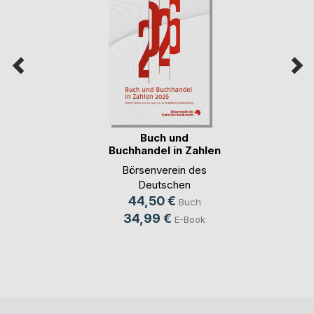
Buch und
Buchhandel in Zahlen
2026
Börsenverein des
Deutschen
Buchhandels e.V.
44,50 €
Buch
Frankfurt am Main
34,99 €
E-Book
(Hrsg.)