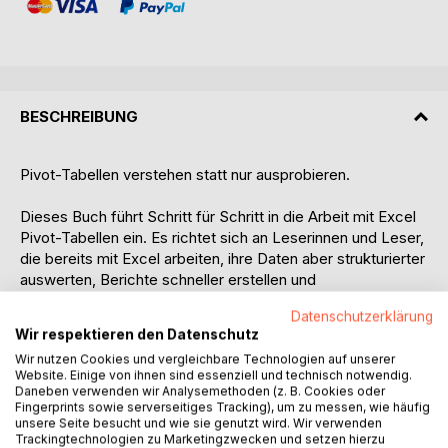
BESCHREIBUNG
Pivot-Tabellen verstehen statt nur ausprobieren.
Dieses Buch führt Schritt für Schritt in die Arbeit mit Excel
Pivot-Tabellen ein. Es richtet sich an Leserinnen und Leser,
die bereits mit Excel arbeiten, ihre Daten aber strukturierter
auswerten, Berichte schneller erstellen und
Zusammenhänge besser erkennen möchten.
Datenschutzerklärung
Wir respektieren den Datenschutz
Im Mittelpunkt steht der praktische Umgang mit Pivot-
Wir nutzen Cookies und vergleichbare Technologien auf unserer
Tabellen: von der richtigen Datenbasis über die erste
Website. Einige von ihnen sind essenziell und technisch notwendig.
Auswertung bis zu Filtern, Gruppierungen, berechneten
Daneben verwenden wir Analysemethoden (z. B. Cookies oder
Feldern, PivotCharts, Slicern, Zeitachsen und einfachen
Fingerprints sowie serverseitiges Tracking), um zu messen, wie häufig
unsere Seite besucht und wie sie genutzt wird. Wir verwenden
Dashboard-Ansätzen. Auch typische Stolperstellen werden
Trackingtechnologien zu Marketingzwecken und setzen hierzu
erklärt, etwa leere Zeilen, falsch formatierte Datumswerte,