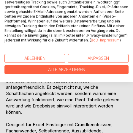
serverseitiges Tracking sowie auch Drittanbieter ein, wodurch ggf.
ungeeignete Überschriften oder unklare
geräteübergreifend Cookies, Fingerprints, Tracking-Pixel, IP-Adressen
sowie gehashte E-Mail-Adressen genutzt werden. Auf unserer Seite
Ergebnisdarstellungen.
betten wir zudem Drittinhalte von anderen Anbietern ein (Video-
Plattformen). Wir haben auf die weitere Datenverarbeitung und ein
Alle Beispiele bauen auf einer durchgehenden Excel-
etwaiges Tracking durch den Drittanbieter keinen Einfluss. Mit deiner
Beispieldatei mit fiktiven Verkaufsdaten der Musterhandel
Einstellung willigst du in die oben beschriebenen Vorgänge ein. Du
kannst deine Einwilligung (z. B. im Footer unter „Privacy-Einstellungen“)
GmbH auf. Dadurch wird sichtbar, wie aus einer normalen
jederzeit mit Wirkung für die Zukunft widerrufen. (
BoD-Impressum
)
Datentabelle aussagekräftige Auswertungen entstehen:
Welche Umsätze wurden erzielt? Welche Regionen,
Produkte oder Kundengruppen sind besonders wichtig?
ABLEHNEN
ANPASSEN
Wie lassen sich Daten nach Monaten, Quartalen und Jahren
auswerten?
ALLE AKZEPTIEREN
Das Buch erklärt Pivot-Tabellen bewusst
anfängerfreundlich. Es zeigt nicht nur, welche
Schaltflächen angeklickt werden, sondern warum eine
Auswertung funktioniert, wie eine Pivot-Tabelle gelesen
wird und wie Ergebnisse sinnvoll interpretiert werden
können.
Geeignet für Excel-Einsteiger mit Grundkenntnissen,
Fachanwender, Selbstlernende, Auszubildende,