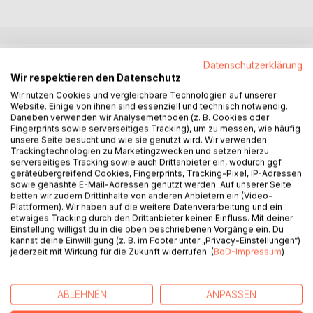
BESCHREIBUNG
Datenschutzerklärung
Wir respektieren den Datenschutz
Wir nutzen Cookies und vergleichbare Technologien auf unserer
In der lebensfeindlichen Namib-Wüste wächst die
Website. Einige von ihnen sind essenziell und technisch notwendig.
faszinierende Welwitschia Mirabilis - ein Symbol für
Daneben verwenden wir Analysemethoden (z. B. Cookies oder
Fingerprints sowie serverseitiges Tracking), um zu messen, wie häufig
Ausdauer und Überleben. Der renommierte Botaniker
unsere Seite besucht und wie sie genutzt wird. Wir verwenden
Herbert Lukas Steinbach nimmt uns mit auf eine Reise in
Trackingtechnologien zu Marketingzwecken und setzen hierzu
die Welt dieser einzigartigen Pflanze, die seit Jahrmillionen
serverseitiges Tracking sowie auch Drittanbieter ein, wodurch ggf.
geräteübergreifend Cookies, Fingerprints, Tracking-Pixel, IP-Adressen
unter extremsten Bedingungen gedeiht.
sowie gehashte E-Mail-Adressen genutzt werden. Auf unserer Seite
betten wir zudem Drittinhalte von anderen Anbietern ein (Video-
Die Welwitschia ist ein großes Vorbild für uns Menschen:
Plattformen). Wir haben auf die weitere Datenverarbeitung und ein
etwaiges Tracking durch den Drittanbieter keinen Einfluss. Mit deiner
Sie lehrt uns Resilienz und Hoffnung, zeigt uns, wie wir in
Einstellung willigst du in die oben beschriebenen Vorgänge ein. Du
den härtesten Zeiten durchhalten und blühen können. Mit
kannst deine Einwilligung (z. B. im Footer unter „Privacy-Einstellungen“)
Leidenschaft und wissenschaftlicher Präzision enthüllt
jederzeit mit Wirkung für die Zukunft widerrufen. (
BoD-Impressum
)
Steinbach die Geheimnisse dieser widerstandsfähigen
Pflanze und inspiriert uns, inmitten von Herausforderungen
neuen Mut zu schöpfen.
ABLEHNEN
ANPASSEN