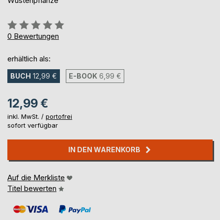
Wüstenpflanze
Bewertung::
0%
0
Bewertungen
erhältlich als:
BUCH
12,99 €
E-BOOK
6,99 €
12,99 €
inkl. MwSt. /
portofrei
sofort verfügbar
IN DEN WARENKORB
Auf die Merkliste
Titel bewerten