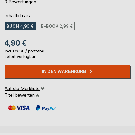
0%
0
Bewertungen
erhältlich als:
BUCH
4,90 €
E-BOOK
2,99 €
4,90 €
inkl. MwSt. /
portofrei
sofort verfügbar
IN DEN WARENKORB
Auf die Merkliste
Titel bewerten