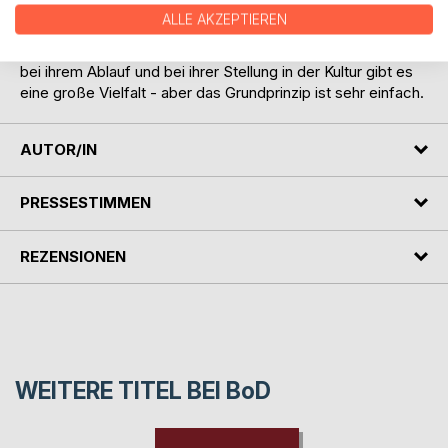
Römern, in Afrika, im Alten und im Neuen Testament, bei
ALLE AKZEPTIEREN
den Germanen, den Kelten, im Islam usw.
Bei den Methoden der Evokation, bei den Gründen für sie,
bei ihrem Ablauf und bei ihrer Stellung in der Kultur gibt es
eine große Vielfalt - aber das Grundprinzip ist sehr einfach.
AUTOR/IN
PRESSESTIMMEN
REZENSIONEN
WEITERE TITEL BEI
BoD