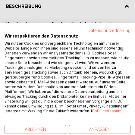
BESCHREIBUNG
Das Beschwören von Geistern (Evokation) hat nicht den
besten Ruf... sofern sie nicht "Marien-Erscheinungen",
Datenschutzerklärung
"Totenkult", "Götter-Anrufungen", "Spiritismus" oder
Wir respektieren den Datenschutz
"Familienaufstellungen" genannt werden.
Wir nutzen Cookies und vergleichbare Technologien auf unserer
Website. Einige von ihnen sind essenziell und technisch notwendig.
Was ist eigentlich so gruselig an dem Kontakt mit Geistern?
Daneben verwenden wir Analysemethoden (z. B. Cookies oder
In Traumreisen begegnet man auch allen Arten von
Fingerprints sowie serverseitiges Tracking), um zu messen, wie häufig
Geistern - und Poltergeister kommen stets ganz ungefragt.
unsere Seite besucht und wie sie genutzt wird. Wir verwenden
Das Problem ist vor allem die Angst vor dem Tod, vor den
Trackingtechnologien zu Marketingzwecken und setzen hierzu
serverseitiges Tracking sowie auch Drittanbieter ein, wodurch ggf.
Totengeistern.
geräteübergreifend Cookies, Fingerprints, Tracking-Pixel, IP-Adressen
Das ist nicht immer so gewesen - der enge Kontakt zu den
sowie gehashte E-Mail-Adressen genutzt werden. Auf unserer Seite
Toten ist erst von den christlichen Missionaren verteufelt
betten wir zudem Drittinhalte von anderen Anbietern ein (Video-
Plattformen). Wir haben auf die weitere Datenverarbeitung und ein
worden: Sie haben an die Stelle des verstorbenen
etwaiges Tracking durch den Drittanbieter keinen Einfluss. Mit deiner
leiblichen Vaters eines jeden Menschen den einen Gott
Einstellung willigst du in die oben beschriebenen Vorgänge ein. Du
Vater gesetzt - und aus dem Urbild des Ahnengeistes den
kannst deine Einwilligung (z. B. im Footer unter „Privacy-Einstellungen“)
jederzeit mit Wirkung für die Zukunft widerrufen. (
BoD-Impressum
)
Teufel geformt.
Es gibt kaum eine frühe Kultur, in der man keine Geister
beschworen hat. Beispiele dafür finden sich in der
ABLEHNEN
ANPASSEN
Jungsteinzeit, in Ägypten, Sumer, bei den Hethiter, den