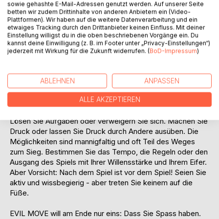
sowie gehashte E-Mail-Adressen genutzt werden. Auf unserer Seite
betten wir zudem Drittinhalte von anderen Anbietern ein (Video-
Enthaltene Spiele:
Plattformen). Wir haben auf die weitere Datenverarbeitung und ein
etwaiges Tracking durch den Drittanbieter keinen Einfluss. Mit deiner
- SECOND 10
Einstellung willigst du in die oben beschriebenen Vorgänge ein. Du
- SILENT BALANCE
kannst deine Einwilligung (z. B. im Footer unter „Privacy-Einstellungen“)
- CODE DETECTIVE
jederzeit mit Wirkung für die Zukunft widerrufen. (
BoD-Impressum
)
- MINDWAR GO
- EVIL MOVE
ABLEHNEN
ANPASSEN
Bleiben Sie konzentriert und lernen Sie von Ihren
ALLE AKZEPTIEREN
Mitspielern, denn nicht selten sind Sie auf Ihr Team und
auch Ihre Gegner angewiesen. Spielen Sie fair oder unfair.
Lösen Sie Aufgaben oder verweigern Sie sich. Machen Sie
Druck oder lassen Sie Druck durch Andere ausüben. Die
Möglichkeiten sind mannigfaltig und oft Teil des Weges
zum Sieg. Bestimmen Sie das Tempo, die Regeln oder den
Ausgang des Spiels mit Ihrer Willensstärke und Ihrem Eifer.
Aber Vorsicht: Nach dem Spiel ist vor dem Spiel! Seien Sie
aktiv und wissbegierig - aber treten Sie keinem auf die
Füße.
EVIL MOVE will am Ende nur eins: Dass Sie Spass haben.