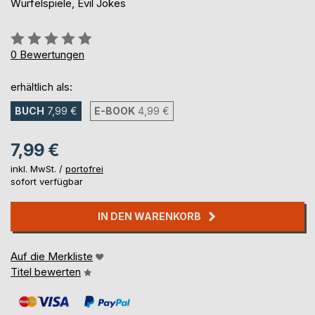
Würfelspiele, Evil Jokes
Bewertung::
0%
0
Bewertungen
erhältlich als:
BUCH
7,99 €
E-BOOK
4,99 €
7,99 €
inkl. MwSt. /
portofrei
sofort verfügbar
IN DEN WARENKORB
Auf die Merkliste
Titel bewerten