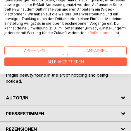
In a quiet city apartment, a deaf cat named Cosmo
sowie gehashte E-Mail-Adressen genutzt werden. Auf unserer Seite
observes the world with pale-green eyes that seem to see
betten wir zudem Drittinhalte von anderen Anbietern ein (Video-
beyond what is spoken. Once lost, now found, he shares a
Plattformen). Wir haben auf die weitere Datenverarbeitung und ein
etwaiges Tracking durch den Drittanbieter keinen Einfluss. Mit deiner
silent bond with his favorite human Ollie - short for Olivia -
Einstellung willigst du in die oben beschriebenen Vorgänge ein. Du
but when Rae, a new neighbor, enters their lives, the rhythm
kannst deine Einwilligung (z. B. im Footer unter „Privacy-Einstellungen“)
of their small universe begins to shift and Cosmo finds
jederzeit mit Wirkung für die Zukunft widerrufen. (
BoD-Impressum
)
himself slipping into the spaces where he is seen but not
heard, unsure where he belongs in the world he once
thought was only his.
ABLEHNEN
ANPASSEN
ALLE AKZEPTIEREN
Everything in Between is a tender, intimate story of
connection, of the spaces between words, and of the
fragile beauty found in the art of noticing and being
noticed.
AUTOR/IN
PRESSESTIMMEN
REZENSIONEN