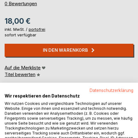
0%
0
Bewertungen
18,00 €
inkl. MwSt. /
portofrei
sofort verfügbar
IN DEN WARENKORB
Auf die Merkliste
Titel bewerten
Datenschutzerklärung
Wir respektieren den Datenschutz
Wir nutzen Cookies und vergleichbare Technologien auf unserer
Website. Einige von ihnen sind essenziell und technisch notwendig.
Daneben verwenden wir Analysemethoden (z. B. Cookies oder
Fingerprints sowie serverseitiges Tracking), um zu messen, wie häufig
BESCHREIBUNG
unsere Seite besucht und wie sie genutzt wird. Wir verwenden
Trackingtechnologien zu Marketingzwecken und setzen hierzu
serverseitiges Tracking sowie auch Drittanbieter ein, wodurch ggf.
geräteübergreifend Cookies, Fingerprints, Tracking-Pixel, IP-Adressen