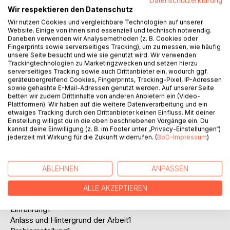
Datenschutzerklärung
verankerte Kontrollfunktionen vor.
Wir respektieren den Datenschutz
Mit der Agrarumweltförderung, die ein fester Bestandteil
Wir nutzen Cookies und vergleichbare Technologien auf unserer
der Gemeinsamen Agrarpolitik (GAP) der Europäischen
Website. Einige von ihnen sind essenziell und technisch notwendig.
Union ist, sollen die negativen externen Effekte der
Daneben verwenden wir Analysemethoden (z. B. Cookies oder
Landwirtschaft ursächlich bekämpft und eine
Fingerprints sowie serverseitiges Tracking), um zu messen, wie häufig
unsere Seite besucht und wie sie genutzt wird. Wir verwenden
naturschützende sowie naturschutzgerechtere Praxis
Trackingtechnologien zu Marketingzwecken und setzen hierzu
gefördert werden. In den Agrarumwelt-Maßnahmen der EU
serverseitiges Tracking sowie auch Drittanbieter ein, wodurch ggf.
ist das Subsidiaritätsprinzip umgesetzt, um u.a. durch die
geräteübergreifend Cookies, Fingerprints, Tracking-Pixel, IP-Adressen
sowie gehashte E-Mail-Adressen genutzt werden. Auf unserer Seite
lokalen Kenntnisse der Regionen und Akteure eine
betten wir zudem Drittinhalte von anderen Anbietern ein (Video-
bestmögliche Anpassung der Agrarumwelt-Programme an
Plattformen). Wir haben auf die weitere Datenverarbeitung und ein
die regionalspezifische Situation zu gewährleisten.
etwaiges Tracking durch den Drittanbieter keinen Einfluss. Mit deiner
Einstellung willigst du in die oben beschriebenen Vorgänge ein. Du
An dieser Stelle setzt die Diplomarbeit an und prüft am
kannst deine Einwilligung (z. B. im Footer unter „Privacy-Einstellungen“)
Fallbeispiel des Freistaats Sachsen die Umsetzung in
jederzeit mit Wirkung für die Zukunft widerrufen. (
BoD-Impressum
)
Deutschland. Es analysiert, ob und wie Sachsen seinen
Gestaltungsspielraum nutzt und entsprechend den
unterschiedlichen Erfordernissen in den sächsischen
ABLEHNEN
ANPASSEN
Naturräumen eine regionalspezifische Strategie vorlegt.
ALLE AKZEPTIEREN
Inhaltsverzeichnis:Inhaltsverzeichnis:
Einführung1
Anlass und Hintergrund der Arbeit1