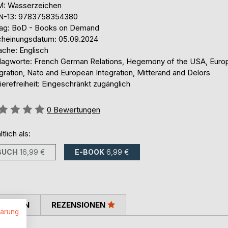
: Wasserzeichen
N-13: 9783758354380
lag: BoD - Books on Demand
cheinungsdatum: 05.09.2024
ache: Englisch
lagworte: French German Relations, Hegemony of the USA, Euro
gration, Nato and European Integration, Mitterand and Delors
ierefreiheit: Eingeschränkt zugänglich
ertung::
0
Bewertungen
ltlich als:
BUCH
16,99 €
E-BOOK
6,99 €
TIMMEN
REZENSIONEN
lärung