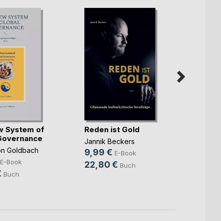
Syste
w System of
Reden ist Gold
Evelyn
Governance
9,99
Jannik Beckers
on Goldbach
9,99 €
14,9
E-Book
E-Book
22,80 €
Buch
€
Buch