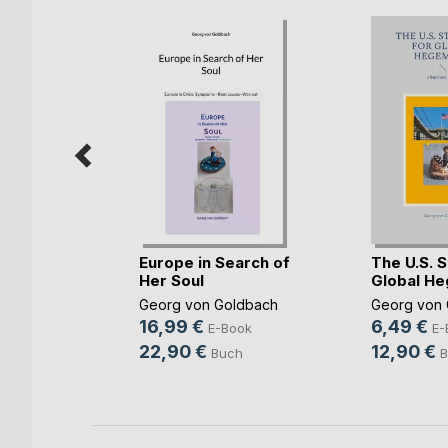
Europe in Search of
The U.S. S
ift zum
Her Soul
Global H
 Di(...)
Georg von Goldbach
Georg von 
(Hrsg.)
16,99 €
6,49 €
E-Book
E-
ok
22,90 €
12,90 €
Buch
B
h