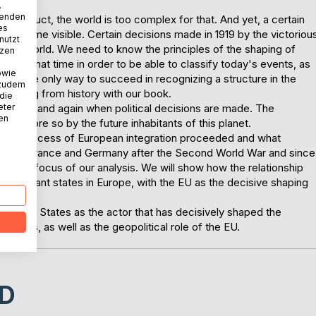
.
wenden
onstruct, the world is too complex for that. And yet, a certain
es
t become visible. Certain decisions made in 1919 by the victoriou
nutzt
n the world. We need to know the principles of the shaping of
tzen
s of that time in order to be able to classify today's events, as
owie
his is the only way to succeed in recognizing a structure in the
 zudem
earning from history with our book.
 die
eter
ok again and again when political decisions are made. The
nen
en more so by the future inhabitants of this planet.
w this process of European integration proceeded and what
 between France and Germany after the Second World War and since
 is the focus of our analysis. We will show how the relationship
 important states in Europe, with the EU as the decisive shaping
he United States as the actor that has decisively shaped the
uctures, as well as the geopolitical role of the EU.
D