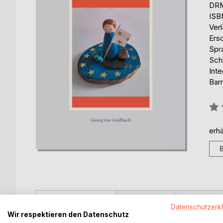
DRM
ISB
Ver
Ers
Spr
Sch
Inte
Barr
Bew
0%
erhä
BESCHREIBUNG
AUTOR/IN
PRESSES
Datenschutzerk
Wir respektieren den Datenschutz