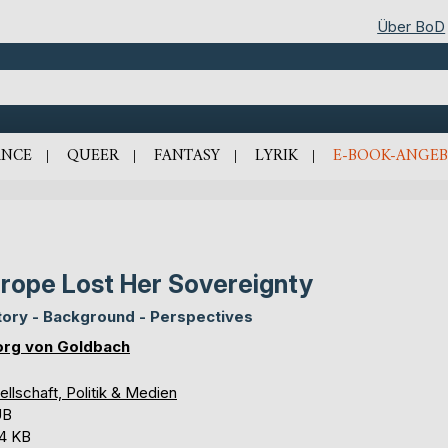
Über BoD
NCE
QUEER
FANTASY
LYRIK
E-BOOK-ANGEB
rope Lost Her Sovereignty
tory - Background - Perspectives
rg von Goldbach
llschaft, Politik & Medien
UB
,4 KB