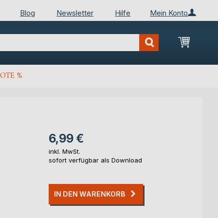
Blog
Newsletter
Hilfe
Mein Konto
Mein Wa
OTE %
6,99 €
inkl. MwSt.
sofort verfügbar als Download
IN DEN WARENKORB