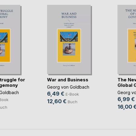
truggle for
War and Business
The Ne
egemony
Global 
Georg von Goldbach
Goldbach
Georg v
6,49 €
E-Book
6,99 €
Book
12,60 €
Buch
16,00 
uch