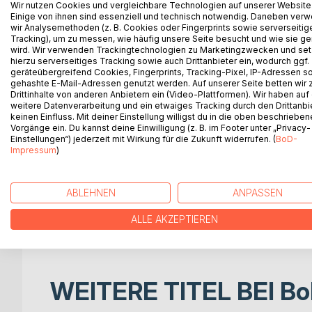
CONTENT OF THE BOOK
Wir nutzen Cookies und vergleichbare Technologien auf unserer Website
Einige von ihnen sind essenziell und technisch notwendig. Daneben ver
Human history does not proceed like a mechanical c
wir Analysemethoden (z. B. Cookies oder Fingerprints sowie serverseitig
direction and consistency in historical developmen
Tracking), um zu messen, wie häufig unsere Seite besucht und wie sie ge
powers of the First World War led to a new order i
wird. Wir verwenden Trackingtechnologien zu Marketingzwecken und se
hierzu serverseitiges Tracking sowie auch Drittanbieter ein, wodurch ggf.
power and domination that underpinned the decision
geräteübergreifend Cookies, Fingerprints, Tracking-Pixel, IP-Adressen s
well as the actions of political decision-makers. T
gehashte E-Mail-Adressen genutzt werden. Auf unserer Seite betten wir
supposed chaos around us. We want to serve this l
Drittinhalte von anderen Anbietern ein (Video-Plattformen). Wir haben auf
weitere Datenverarbeitung und ein etwaiges Tracking durch den Drittanbi
The insights gained then ask us to take a close lo
keinen Einfluss. Mit deiner Einstellung willigst du in die oben beschriebe
consequences must be borne not only by us, but ev
Vorgänge ein. Du kannst deine Einwilligung (z. B. im Footer unter „Privacy-
This book aims to use critical events to show ho
Einstellungen“) jederzeit mit Wirkung für die Zukunft widerrufen. (
BoD-
important results it has led to. The relationship
Impressum
)
the reunification of Germany and Europe after 1990
between the two economically and politically most
ABLEHNEN
ANPASSEN
framework, has developed.
We are paying particular attention to the role of t
ALLE AKZEPTIEREN
creation process and consequently the political str
WEITERE TITEL BEI
Bo