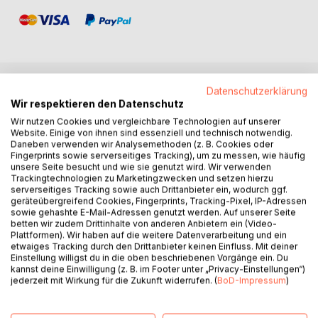
Datenschutzerklärung
BESCHREIBUNG
Wir respektieren den Datenschutz
Wir nutzen Cookies und vergleichbare Technologien auf unserer
Website. Einige von ihnen sind essenziell und technisch notwendig.
Europa steht an einem Wendepunkt.
Daneben verwenden wir Analysemethoden (z. B. Cookies oder
Doch kaum jemand spricht offen darüber.
Fingerprints sowie serverseitiges Tracking), um zu messen, wie häufig
unsere Seite besucht und wie sie genutzt wird. Wir verwenden
Trackingtechnologien zu Marketingzwecken und setzen hierzu
Während politische Entscheidungsträger beschwichtigen,
serverseitiges Tracking sowie auch Drittanbieter ein, wodurch ggf.
erleben Millionen Menschen im Alltag eine Realität, die sich
geräteübergreifend Cookies, Fingerprints, Tracking-Pixel, IP-Adressen
sowie gehashte E-Mail-Adressen genutzt werden. Auf unserer Seite
nicht mehr wegdiskutieren lässt
betten wir zudem Drittinhalte von anderen Anbietern ein (Video-
unsichere Straßen, überforderte Schulen, wachsender
Plattformen). Wir haben auf die weitere Datenverarbeitung und ein
sozialer Druck und ein Staat, der zunehmend nur noch
etwaiges Tracking durch den Drittanbieter keinen Einfluss. Mit deiner
reagiert, statt zu handeln.
Einstellung willigst du in die oben beschriebenen Vorgänge ein. Du
kannst deine Einwilligung (z. B. im Footer unter „Privacy-Einstellungen“)
jederzeit mit Wirkung für die Zukunft widerrufen. (
BoD-Impressum
)
Dieses Buch bricht das Schweigen.