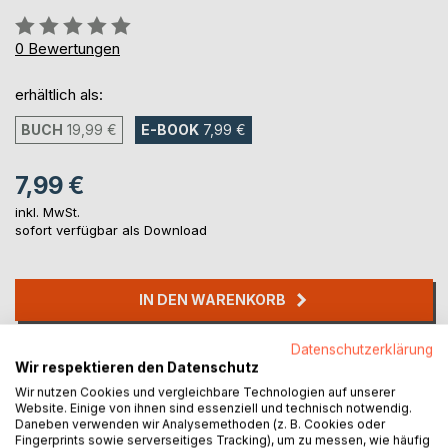
Bewertung::
0%
0
Bewertungen
erhältlich als:
BUCH
19,99 €
E-BOOK
7,99 €
7,99 €
inkl. MwSt.
sofort verfügbar als Download
IN DEN WARENKORB
Datenschutzerklärung
Auf die Merkliste
Wir respektieren den Datenschutz
Titel bewerten
Wir nutzen Cookies und vergleichbare Technologien auf unserer
Website. Einige von ihnen sind essenziell und technisch notwendig.
Daneben verwenden wir Analysemethoden (z. B. Cookies oder
Fingerprints sowie serverseitiges Tracking), um zu messen, wie häufig