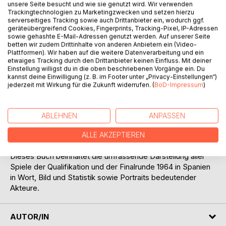
unsere Seite besucht und wie sie genutzt wird. Wir verwenden
Trackingtechnologien zu Marketingzwecken und setzen hierzu
serverseitiges Tracking sowie auch Drittanbieter ein, wodurch ggf.
geräteübergreifend Cookies, Fingerprints, Tracking-Pixel, IP-Adressen
sowie gehashte E-Mail-Adressen genutzt werden. Auf unserer Seite
BESCHREIBUNG
betten wir zudem Drittinhalte von anderen Anbietern ein (Video-
Plattformen). Wir haben auf die weitere Datenverarbeitung und ein
etwaiges Tracking durch den Drittanbieter keinen Einfluss. Mit deiner
Einstellung willigst du in die oben beschriebenen Vorgänge ein. Du
Heute ist die Europameisterschaft das zweitwichtigste
kannst deine Einwilligung (z. B. im Footer unter „Privacy-Einstellungen“)
Fußballturnier nach der Weltmeisterschaft. Ihre erste
jederzeit mit Wirkung für die Zukunft widerrufen. (
BoD-Impressum
)
Austragung erfolgte aber erst 1960 - 30 Jahre nach der
ersten WM und sogar 44 Jahre nach der Einführung der
Südamerikameisterschaft. Und dieser Wettbewerb wurde
ABLEHNEN
ANPASSEN
auch erst nachträglich zur Europameisterschaft erklärt. Bei
seinen beiden ersten Austragungen durfte er sich nur
ALLE AKZEPTIEREN
Europacup der Nationen nennen.
Dieses Buch beinhaltet die umfassende Darstellung aller
Spiele der Qualifikation und der Finalrunde 1964 in Spanien
in Wort, Bild und Statistik sowie Portraits bedeutender
Akteure.
AUTOR/IN