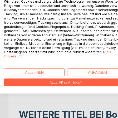
Wir nutzen Cookies und vergleichbare Technologien auf unserer Website
Die Schaffung und Etablierung von Kulturstraßen 
Einige von ihnen sind essenziell und technisch notwendig. Daneben ver
wir Analysemethoden (z. B. Cookies oder Fingerprints sowie serverseitig
Entwicklung touristischer Netzwerke und Attraktio
Tracking), um zu messen, wie häufig unsere Seite besucht und wie sie ge
Kommunikationsmittel und Social Media eingesetzt
wird. Wir verwenden Trackingtechnologien zu Marketingzwecken und se
nachhaltigen Tourismus zu fördern. Dies wird mit H
hierzu serverseitiges Tracking sowie auch Drittanbieter ein, wodurch ggf.
geräteübergreifend Cookies, Fingerprints, Tracking-Pixel, IP-Adressen s
insbesondere die prototypische Umsetzung einer 
gehashte E-Mail-Adressen genutzt werden. Auf unserer Seite betten wir
Grenzgebiet im Detail präsentiert. Der Band ist dabe
Drittinhalte von anderen Anbietern ein (Video-Plattformen). Wir haben auf
Einsatzbeispiele von mobilen Technologien für Ku
weitere Datenverarbeitung und ein etwaiges Tracking durch den Drittanbi
keinen Einfluss. Mit deiner Einstellung willigst du in die oben beschriebe
Vorgänge ein. Du kannst deine Einwilligung (z. B. im Footer unter „Privacy-
Der Band beruht dabei auf Forschungsarbeiten dre
Einstellungen“) jederzeit mit Wirkung für die Zukunft widerrufen. (
BoD-
Transferring Experiences, Sharing Solutions” (C
Impressum
)
Entwicklung, das Management sowie die Verbesse
Themenwege zu unterstützen.
ABLEHNEN
ANPASSEN
Gleichzeitig ist der Band der erste in der Schrift
ALLE AKZEPTIEREN
„InnovationLab Arbeitsberichte“ der Salzburg Res
Schriftenreihe dokumentiert Ergebnisse aus Forsc
WEITERE TITEL BEI
Bo