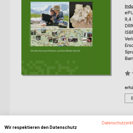
Indu
eP
9,4
DRM
ISB
Ver
Ers
Spr
Barr
Bew
0%
erhä
Datenschutzerk
BESCHREIBUNG
AUTOR/IN
PRESSES
Wir respektieren den Datenschutz