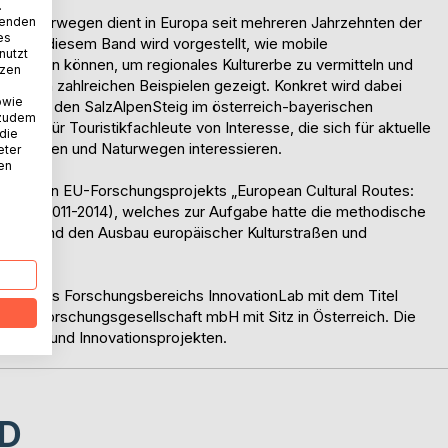
.
und Naturwegen dient in Europa seit mehreren Jahrzehnten der
wenden
es
nen. In diesem Band wird vorgestellt, wie mobile
nutzt
 werden können, um regionales Kulturerbe zu vermitteln und
tzen
ilfe von zahlreichen Beispielen gezeigt. Konkret wird dabei
owie
App für den SalzAlpenSteig im österreich-bayerischen
 zudem
i v.a. für Touristikfachleute von Interesse, die sich für aktuelle
 die
lturstraßen und Naturwegen interessieren.
eter
nen
ijährigen EU-Forschungsprojekts „European Cultural Routes:
ERTESS 2011-2014), welches zur Aufgabe hatte die methodische
rung und den Ausbau europäischer Kulturstraßen und
enreihe des Forschungsbereichs InnovationLab mit dem Titel
earch Forschungsgesellschaft mbH mit Sitz in Österreich. Die
hungs- und Innovationsprojekten.
D