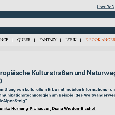
Über BoD
NCE
QUEER
FANTASY
LYRIK
E-BOOK-ANGEB
ropäische Kulturstraßen und Naturwe
0
mittlung von kulturellem Erbe mit mobilen Informations- u
munikationstechnologien am Beispiel des Weitwanderwe
lzAlpenSteig“
onika Hornung-Prähauser
,
Diana Wieden-Bischof