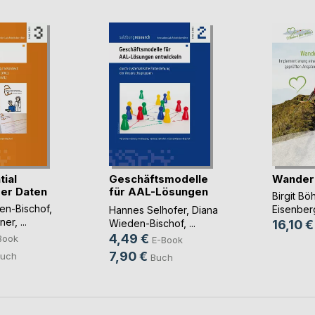
tial
Geschäftsmodelle
Wandern
er Daten
für AAL-Lösungen
Birgit Bö
(...)
en-Bischof
,
Eisenber
Hannes Selhofer
,
Diana
lner
, ...
Wieden-Bischof
, ...
16,10 €
4,49 €
Book
E-Book
7,90 €
uch
Buch