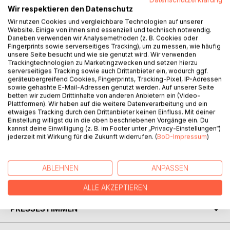
Wir respektieren den Datenschutz
Wir nutzen Cookies und vergleichbare Technologien auf unserer
BESCHREIBUNG
Website. Einige von ihnen sind essenziell und technisch notwendig.
Daneben verwenden wir Analysemethoden (z. B. Cookies oder
Fingerprints sowie serverseitiges Tracking), um zu messen, wie häufig
Im vorliegenden Sammelband hat der Autor seine Vorträge
unsere Seite besucht und wie sie genutzt wird. Wir verwenden
Trackingtechnologien zu Marketingzwecken und setzen hierzu
zum Euro, zum Europäischen Binnenmarkt und zur
serverseitiges Tracking sowie auch Drittanbieter ein, wodurch ggf.
Osterweiterung der Europäischen Union von Mitte der
geräteübergreifend Cookies, Fingerprints, Tracking-Pixel, IP-Adressen
1970er Jahre bis zur Euro-Bargeldeinführung Anfang 2002
sowie gehashte E-Mail-Adressen genutzt werden. Auf unserer Seite
betten wir zudem Drittinhalte von anderen Anbietern ein (Video-
zusammengestellt. Der (die) interessierte Leser(in) kann
Plattformen). Wir haben auf die weitere Datenverarbeitung und ein
sich so im Rückblick noch einmal über das Für und Wider
etwaiges Tracking durch den Drittanbieter keinen Einfluss. Mit deiner
der damaligen historischen Entscheidungen, die zur
Einstellung willigst du in die oben beschriebenen Vorgänge ein. Du
kannst deine Einwilligung (z. B. im Footer unter „Privacy-Einstellungen“)
Europäischen Union und zum Euro führten und aus
jederzeit mit Wirkung für die Zukunft widerrufen. (
BoD-Impressum
)
verschiedenen Blickwinkeln beleuchtet werden,
vergewissern.
ABLEHNEN
ANPASSEN
AUTOR/IN
ALLE AKZEPTIEREN
PRESSESTIMMEN