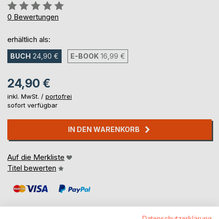
Bewertung::
0%
0
Bewertungen
erhältlich als:
BUCH
24,90 €
E-BOOK
16,99 €
24,90 €
inkl. MwSt. /
portofrei
sofort verfügbar
IN DEN WARENKORB
Auf die Merkliste
Titel bewerten
Datenschutzerklärung