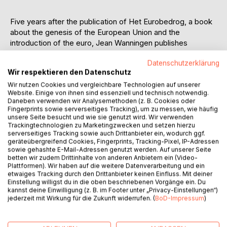
Five years after the publication of Het Eurobedrog, a book
about the genesis of the European Union and the
introduction of the euro, Jean Wanningen publishes
EURODYNAMICA - From partnership to transfer union. In
Datenschutzerklärung
those five years, criticism of the single currency has grown
Wir respektieren den Datenschutz
considerably. Friend and foe alike agree on one thing: the
euro was a political currency, mainly instigated by France to
Wir nutzen Cookies und vergleichbare Technologien auf unserer
Website. Einige von ihnen sind essenziell und technisch notwendig.
break through Germany's monetary power. For Germany
Daneben verwenden wir Analysemethoden (z. B. Cookies oder
itself, the currency was important to make German
Fingerprints sowie serverseitiges Tracking), um zu messen, wie häufig
unification possible.
unsere Seite besucht und wie sie genutzt wird. Wir verwenden
Trackingtechnologien zu Marketingzwecken und setzen hierzu
serverseitiges Tracking sowie auch Drittanbieter ein, wodurch ggf.
What has happened since then? And above all: are we
geräteübergreifend Cookies, Fingerprints, Tracking-Pixel, IP-Adressen
better off in the Netherlands now than five years ago? The
sowie gehashte E-Mail-Adressen genutzt werden. Auf unserer Seite
betten wir zudem Drittinhalte von anderen Anbietern ein (Video-
answers to these and other questions can be found in this
Plattformen). Wir haben auf die weitere Datenverarbeitung und ein
new book by Wanningen, in which he focuses on problem
etwaiges Tracking durch den Drittanbieter keinen Einfluss. Mit deiner
number one: the euro. Or more precisely: the future of the
Einstellung willigst du in die oben beschriebenen Vorgänge ein. Du
kannst deine Einwilligung (z. B. im Footer unter „Privacy-Einstellungen“)
euro and the European Monetary Union. It has been written
jederzeit mit Wirkung für die Zukunft widerrufen. (
BoD-Impressum
)
for you, for everyone, and certainly also for politicians, who
want to know what has really happened in the monetary
and economic field over the past five years. Where are we