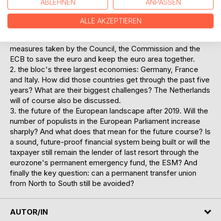
ABLEHNEN
ANPASSEN
now as the EU? And what does that mean for our future?
ALLE AKZEPTIEREN
In three parts, Wanningen broadens your view on:
1. the North-South divide within the euro area and the
measures taken by the Council, the Commission and the
ECB to save the euro and keep the euro area together.
2. the bloc's three largest economies: Germany, France
and Italy. How did those countries get through the past five
years? What are their biggest challenges? The Netherlands
will of course also be discussed.
3. the future of the European landscape after 2019. Will the
number of populists in the European Parliament increase
sharply? And what does that mean for the future course? Is
a sound, future-proof financial system being built or will the
taxpayer still remain the lender of last resort through the
eurozone's permanent emergency fund, the ESM? And
finally the key question: can a permanent transfer union
from North to South still be avoided?
AUTOR/IN