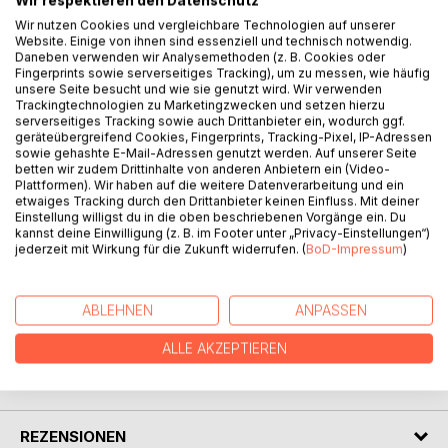
Wir respektieren den Datenschutz
Wir nutzen Cookies und vergleichbare Technologien auf unserer
Website. Einige von ihnen sind essenziell und technisch notwendig.
Daneben verwenden wir Analysemethoden (z. B. Cookies oder
BESCHREIBUNG
Fingerprints sowie serverseitiges Tracking), um zu messen, wie häufig
unsere Seite besucht und wie sie genutzt wird. Wir verwenden
Trackingtechnologien zu Marketingzwecken und setzen hierzu
serverseitiges Tracking sowie auch Drittanbieter ein, wodurch ggf.
Diese Ausgabe von Versen und Malereien von Christel
geräteübergreifend Cookies, Fingerprints, Tracking-Pixel, IP-Adressen
Rücker erfolgt zu ihrem 90. Geburtstag. Das von ihr bei
sowie gehashte E-Mail-Adressen genutzt werden. Auf unserer Seite
Gelegenheit verfasste Gedicht, das dieser Ausgabe
betten wir zudem Drittinhalte von anderen Anbietern ein (Video-
Plattformen). Wir haben auf die weitere Datenverarbeitung und ein
zugrunde liegt, ist ein gewisses Vermächtnis, in dem sie die
etwaiges Tracking durch den Drittanbieter keinen Einfluss. Mit deiner
von ihr als positiv erfahrene Haltung zum Leben in dem Bild
Einstellung willigst du in die oben beschriebenen Vorgänge ein. Du
der Blumen in einem Jahreszyklus zum Ausdruck bringt.
kannst deine Einwilligung (z. B. im Footer unter „Privacy-Einstellungen“)
jederzeit mit Wirkung für die Zukunft widerrufen. (
BoD-Impressum
)
Dies ist mit einer Auswahl ihrer schönster Aquarell-
Malereien ergänzt.
ABLEHNEN
ANPASSEN
AUTOR/IN
ALLE AKZEPTIEREN
PRESSESTIMMEN
REZENSIONEN