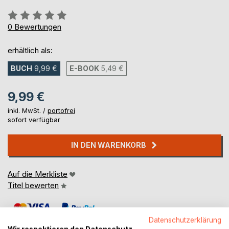
Bewertung::
0%
0
Bewertungen
erhältlich als:
BUCH
9,99 €
E-BOOK
5,49 €
9,99 €
inkl. MwSt. /
portofrei
sofort verfügbar
IN DEN WARENKORB
Auf die Merkliste
Titel bewerten
Datenschutzerklärung