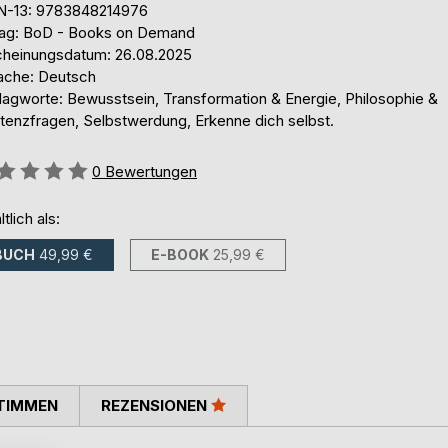
N-13: 9783848214976
lag: BoD - Books on Demand
cheinungsdatum: 26.08.2025
ache: Deutsch
lagworte: Bewusstsein, Transformation & Energie, Philosophie &
stenzfragen, Selbstwerdung, Erkenne dich selbst.
ertung::
0
Bewertungen
ltlich als:
BUCH
49,99 €
E-BOOK
25,99 €
TIMMEN
REZENSIONEN