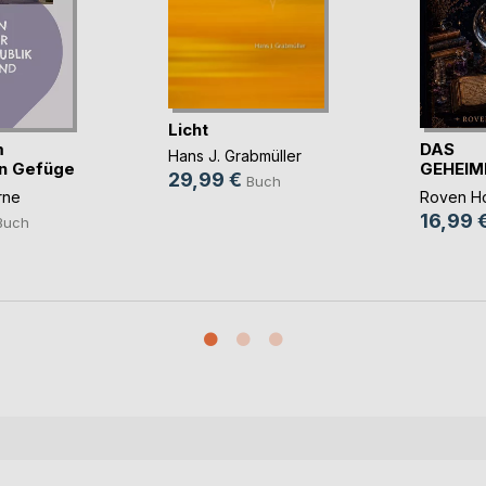
Licht
m
DAS
Hans J. Grabmüller
en Gefüge
GEHEIM
29,99 €
Buch
BUCH D
rne
Roven Ho
16,99 
Buch