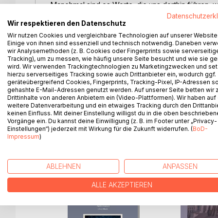
Manchmal sind es Worte, die uns dorthin führen, 
Worte, die uns dorthin führen, sondern das was hi
Datenschutzerk
Wir respektieren den Datenschutz
auftaucht, bevor ein "Ich" glaubt es müsste sich e
hindurch atmet.
Wir nutzen Cookies und vergleichbare Technologien auf unserer Website
Einige von ihnen sind essenziell und technisch notwendig. Daneben ver
wir Analysemethoden (z. B. Cookies oder Fingerprints sowie serverseitig
In ETERNITY entfaltet sich ein Raum des unmittel
Tracking), um zu messen, wie häufig unsere Seite besucht und wie sie ge
Es ist ein offener Raum, eine nicht-fertige Samml
wird. Wir verwenden Trackingtechnologien zu Marketingzwecken und se
hierzu serverseitiges Tracking sowie auch Drittanbieter ein, wodurch ggf.
Worten, die dich vielleicht daran erinnern, wer du w
geräteübergreifend Cookies, Fingerprints, Tracking-Pixel, IP-Adressen s
Einladung, die eigene Wahrnehmung zu transzendier
gehashte E-Mail-Adressen genutzt werden. Auf unserer Seite betten wir
liegt. Mögen dich diese Erfahrungsräume an die unen
Drittinhalte von anderen Anbietern ein (Video-Plattformen). Wir haben auf
weitere Datenverarbeitung und ein etwaiges Tracking durch den Drittanbi
Möge das was du liest, dich in das führen, was lies
keinen Einfluss. Mit deiner Einstellung willigst du in die oben beschriebe
Vorgänge ein. Du kannst deine Einwilligung (z. B. im Footer unter „Privacy-
Einstellungen“) jederzeit mit Wirkung für die Zukunft widerrufen. (
BoD-
Impressum
)
WEITERE TITEL BEI
Bo
ABLEHNEN
ANPASSEN
ALLE AKZEPTIEREN