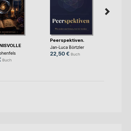
Peerspektiven.
May 
NISVOLLE
Be Wi
Jan-Luca Börtzler
ER MAGIE
Joaquí
henfels
22,50 €
Buch
34,9
€
Buch