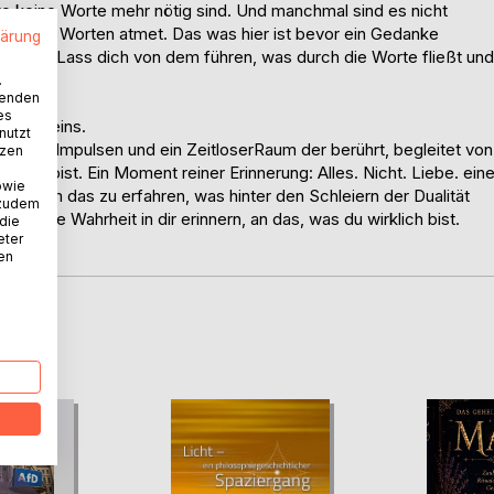
wo keine Worte mehr nötig sind. Und manchmal sind es nicht
nter den Worten atmet. Das was hier ist bevor ein Gedanke
lärung
rinnern. Lass dich von dem führen, was durch die Worte fließt und
.
wenden
es
baren Seins.
nutzt
ung von Impulsen und ein ZeitloserRaum der berührt, begleitet von
tzen
irklich bist. Ein Moment reiner Erinnerung: Alles. Nicht. Liebe. ein
owie
en, um das zu erfahren, was hinter den Schleiern der Dualität
 zudem
dliche Wahrheit in dir erinnern, an das, was du wirklich bist.
 die
eter
t.
nen
D