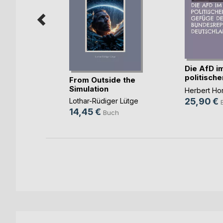
e
Die AfD i
e im
politisch
From Outside the
der (...)
Simulation
s
Herbert Ho
25,90 €
Lothar-Rüdiger Lütge
ch
14,45 €
Buch