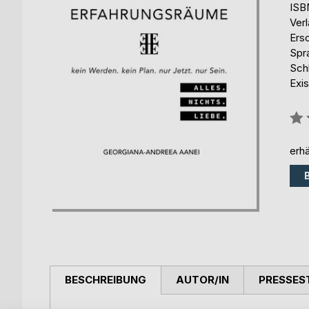
ISB
Ver
Ers
Spr
Sch
Exi
Bew
0%
erhä
BESCHREIBUNG
AUTOR/IN
PRESSES