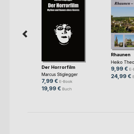
Rhaunen
ingen!
Heiko Theo
Der Horrorfilm
annes
9,99 €
E-
Marcus Stiglegger
24,99 €
ook
7,99 €
E-Book
ch
19,99 €
Buch