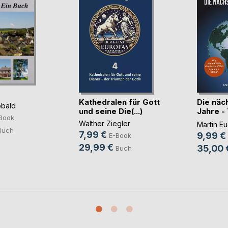
Kathedralen für Gott
Die näc
bald
und seine Die(...)
Jahre -
Book
Ever
Walther Ziegler
Martin Eu
Buch
7,99 €
9,99 €
E-Book
29,99 €
35,00 
Buch