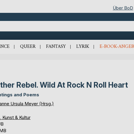
Über BoD
NCE
QUEER
FANTASY
LYRIK
E-BOOK-ANGEB
ther Rebel. Wild At Rock N Roll Heart
ntings and Poems
anne Ursula Meyer (Hrsg.)
, Kunst & Kultur
UB
 MB