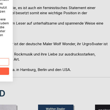
es
rbiografie, es ist auch ein feministisches Statement einer
nutzt
tzen
her Rebel besetzt somit eine wichtige Position in der
owie
, gibt dem Leser auf unterhaltsame und spannende Weise eine
 zudem
 die
eter
nen
, ihr Vater ist der deutsche Maler Wolf Wonder, ihr Urgroßvater ist
assischen Rockmusik und ihre Liebe zur ausdrucksstarken,
zur Pop Art.
hmen, u.a. in Hamburg, Berlin und den USA.
D