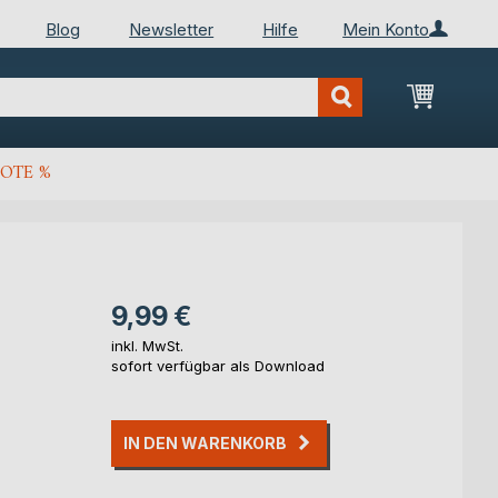
Blog
Newsletter
Hilfe
Mein Konto
Mein Wa
OTE %
9,99 €
inkl. MwSt.
sofort verfügbar als Download
IN DEN WARENKORB