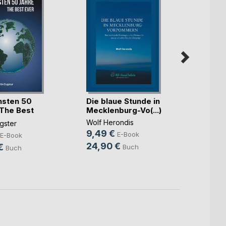
Hamb
hsten 50
Die blaue Stunde in
Zehnt
 The Best
Mecklenburg-Vo(...)
Thunar
Wolf Herondis
gster
18,9
9,49 €
E-Book
E-Book
35,9
24,90 €
€
Buch
Buch