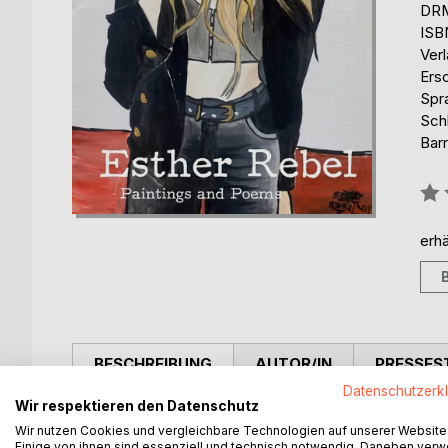
DRM
ISB
Ver
Ers
Spr
Sch
Barr
Bew
0%
erhä
BESCHREIBUNG
AUTOR/IN
PRESSES
Datenschutzerk
Wir respektieren den Datenschutz
Was kann uns der freie Geist des Rock N Roll der
Wir nutzen Cookies und vergleichbare Technologien auf unserer Website
Esther Rebel gibt in ihren Bildern eine Antwort auf
Einige von ihnen sind essenziell und technisch notwendig. Daneben ver