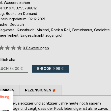
: Wasserzeichen
N-13: 9783755788812
lag: Books on Demand
cheinungsdatum: 02.12.2021
ache: Deutsch
lagworte: Kunstbuch, Malerei, Rock n Roll, Feminismus, Gedichte
ierefreiheit: Eingeschränkt zugänglich
ertung::
0
Bewertungen
ltlich als:
BUCH
34,00 €
E-BOOK
9,99 €
TIMMEN
REZENSIONEN
lärung
 sechziger, siebziger und achtziger Jahre heute noch sagen?
.
 diese Frage und zeigt, dass der Rock lebendiger ist als je zuvor.
wenden