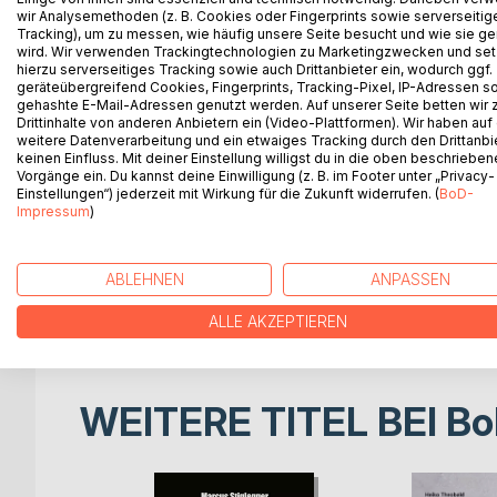
wir Analysemethoden (z. B. Cookies oder Fingerprints sowie serverseitig
Wild At Rock N Roll Heart ist mehr als eine Künstle
Tracking), um zu messen, wie häufig unsere Seite besucht und wie sie ge
wird. Wir verwenden Trackingtechnologien zu Marketingzwecken und se
Künstlerin, ein Werk voller Kraft und Empathie. Est
hierzu serverseitiges Tracking sowie auch Drittanbieter ein, wodurch ggf.
zeitgenössischen Kunst.
geräteübergreifend Cookies, Fingerprints, Tracking-Pixel, IP-Adressen s
Die Kunsthistorikerin Susanne Ursula Meyer, M.A.
gehashte E-Mail-Adressen genutzt werden. Auf unserer Seite betten wir
Drittinhalte von anderen Anbietern ein (Video-Plattformen). Wir haben auf
Einführung in das Werk von Esther Rebel.
weitere Datenverarbeitung und ein etwaiges Tracking durch den Drittanbi
keinen Einfluss. Mit deiner Einstellung willigst du in die oben beschriebe
Esther Rebel wurde 1978 in Hamburg geboren.
Vorgänge ein. Du kannst deine Einwilligung (z. B. im Footer unter „Privacy-
Einstellungen“) jederzeit mit Wirkung für die Zukunft widerrufen. (
BoD-
Ihre künstlerischen Wurzeln liegen in ihrer Familie
Impressum
)
der lettische Künstler Valdis Kalnroze.
Rebels Malerei ist geprägt durch die Nähe zur kl
farbkräftigen Malerei des Expressionismus bis hin 
ABLEHNEN
ANPASSEN
Seit 2001 lebt sie als freie Künstlerin in Berlin.
Sie hat zahlreiche Ausstellungen und Messeteilna
ALLE AKZEPTIEREN
WEITERE TITEL BEI
Bo