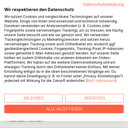
Datenschutzerklärung
BESCHREIBUNG
Wir respektieren den Datenschutz
Wir nutzen Cookies und vergleichbare Technologien auf unserer
Website. Einige von ihnen sind essenziell und technisch notwendig.
Bunte Rezepte für alle, die internationale, gesunde und
Daneben verwenden wir Analysemethoden (z. B. Cookies oder
abwechslungsreiche Küche lieben.
Fingerprints sowie serverseitiges Tracking), um zu messen, wie häufig
Liebevoll zusammengestellt und wirklich gekocht von der
unsere Seite besucht und wie sie genutzt wird. Wir verwenden
Trackingtechnologien zu Marketingzwecken und setzen hierzu
jungen Mama Sabrina Wiesenfeld.
serverseitiges Tracking sowie auch Drittanbieter ein, wodurch ggf.
Von A wie Auflauf bis Z wie Zimtschnecken ist für jeden
geräteübergreifend Cookies, Fingerprints, Tracking-Pixel, IP-Adressen
Gaumen was Leckeres dabei.
sowie gehashte E-Mail-Adressen genutzt werden. Auf unserer Seite
betten wir zudem Drittinhalte von anderen Anbietern ein (Video-
Besonders Kinder finden hier ihre Lieblingsgerichte.
Plattformen). Wir haben auf die weitere Datenverarbeitung und ein
Eine breite Palette von Pasta, Risotto, Currys, Gratins und
etwaiges Tracking durch den Drittanbieter keinen Einfluss. Mit deiner
Quiches zu Broten, Süßem und Saurem.
Einstellung willigst du in die oben beschriebenen Vorgänge ein. Du
Und schwer zu kochen ist hier gar nichts.
kannst deine Einwilligung (z. B. im Footer unter „Privacy-Einstellungen“)
jederzeit mit Wirkung für die Zukunft widerrufen. (
BoD-Impressum
)
Viel Spaß beim Nachkochen!
Lasst es euch schmecken!
ABLEHNEN
ANPASSEN
AUTOR/IN
ALLE AKZEPTIEREN
PRESSESTIMMEN