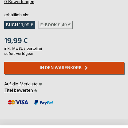
0%
0
Bewertungen
erhältlich als:
BUCH
19,99 €
E-BOOK
9,49 €
19,99 €
inkl. MwSt. /
portofrei
sofort verfügbar
IN DEN WARENKORB
Auf die Merkliste
Titel bewerten