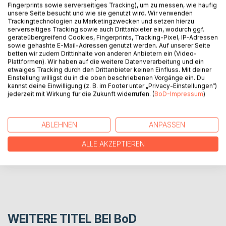
Fingerprints sowie serverseitiges Tracking), um zu messen, wie häufig
unsere Seite besucht und wie sie genutzt wird. Wir verwenden
Trackingtechnologien zu Marketingzwecken und setzen hierzu
Dieses Buch wird die Arbeit, die im Rahmen der politischen
serverseitiges Tracking sowie auch Drittanbieter ein, wodurch ggf.
Kommunikation von Beratern, Vereinen und anderen für den
geräteübergreifend Cookies, Fingerprints, Tracking-Pixel, IP-Adressen
sowie gehashte E-Mail-Adressen genutzt werden. Auf unserer Seite
eSports geleistet wird, verschriftlichen und so für jeden
betten wir zudem Drittinhalte von anderen Anbietern ein (Video-
zugänglich machen. Darüber hinaus wird einiges an
Plattformen). Wir haben auf die weitere Datenverarbeitung und ein
Grundlagenwissen zum eSports vermittelt.
etwaiges Tracking durch den Drittanbieter keinen Einfluss. Mit deiner
Einstellung willigst du in die oben beschriebenen Vorgänge ein. Du
kannst deine Einwilligung (z. B. im Footer unter „Privacy-Einstellungen“)
jederzeit mit Wirkung für die Zukunft widerrufen. (
BoD-Impressum
)
AUTOR/IN
PRESSESTIMMEN
ABLEHNEN
ANPASSEN
ALLE AKZEPTIEREN
REZENSIONEN
WEITERE TITEL BEI
BoD