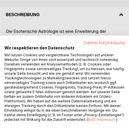
BESCHREIBUNG
Die Esoterische Astrologie ist eine Erweiterung der
Persönlichkeitsastrologie. Sie beschreibt den
Datenschutzerklärung
Entwicklungsweg des Menschen, der durch Erfahrung
Wir respektieren den Datenschutz
vieler Reinkarnationen seelisch erwacht und sich der
grundlegenden Dualität seines Wesens - Seele und
Wir nutzen Cookies und vergleichbare Technologien auf unserer
Website. Einige von ihnen sind essenziell und technisch notwendig.
Persönlichkeit - bewusst wird.
Daneben verwenden wir Analysemethoden (z. B. Cookies oder
Die Autorin beschreibt auf lebendige, eindrucksvolle und
Fingerprints sowie serverseitiges Tracking), um zu messen, wie häufig
leicht nachvollziehbare Weise die Entwicklungsstufen
unsere Seite besucht und wie sie genutzt wird. Wir verwenden
Trackingtechnologien zu Marketingzwecken und setzen hierzu
seelischen Erwachens, die jeder Mensch im Zuge seiner
serverseitiges Tracking sowie auch Drittanbieter ein, wodurch ggf.
Bewusstwerdung durchläuft.
geräteübergreifend Cookies, Fingerprints, Tracking-Pixel, IP-Adressen
Erstmals wird der Hintergrund der Esoterischen Astrologie
sowie gehashte E-Mail-Adressen genutzt werden. Auf unserer Seite
betten wir zudem Drittinhalte von anderen Anbietern ein (Video-
ganzheitlich dargestellt und in einem eigenständigen
Plattformen). Wir haben auf die weitere Datenverarbeitung und ein
Deutungssystem erklärt. Sämtliche Bausteine des
etwaiges Tracking durch den Drittanbieter keinen Einfluss. Mit deiner
Horoskops wie Tierkreis, Planeten, Häuser und Aspekte
Einstellung willigst du in die oben beschriebenen Vorgänge ein. Du
kannst deine Einwilligung (z. B. im Footer unter „Privacy-Einstellungen“)
werden aus einer geistig-spirituellen Sicht beschrieben. Ein
jederzeit mit Wirkung für die Zukunft widerrufen. (
BoD-Impressum
)
zusätzlicher Abschnitt zu den Grundlagen der esoterischen
Horoskopdeutung vermittelt dem Leser ein tiefgreifendes