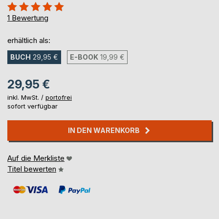
Bewertung::
100%
1
Bewertung
erhältlich als:
BUCH
29,95 €
E-BOOK
19,99 €
29,95 €
inkl. MwSt. /
portofrei
sofort verfügbar
IN DEN WARENKORB
Auf die Merkliste
Titel bewerten