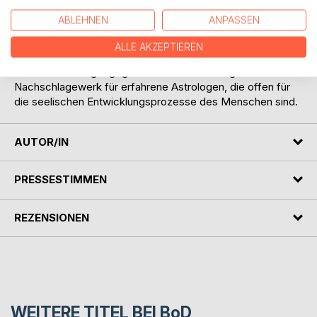
Wissen zur eigenständigen Horoskopanalyse.
ABLEHNEN
ANPASSEN
Dieses Buch ist für einen Einstieg in die Astrologie
geeignet, weil es alle Grundelemente astrologischer
ALLE AKZEPTIEREN
Deutung ausführlich und umfassend erklärt. Es ist darüber
hinaus auch ein gut gegliedertes und klar aufgebautes
Nachschlagewerk für erfahrene Astrologen, die offen für
die seelischen Entwicklungsprozesse des Menschen sind.
AUTOR/IN
PRESSESTIMMEN
REZENSIONEN
WEITERE TITEL BEI
BoD