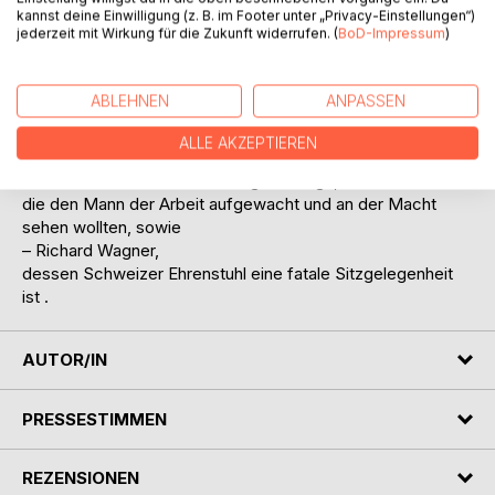
kannst deine Einwilligung (z. B. im Footer unter „Privacy-Einstellungen“)
die Amazone der Freiheit und erste deutsche Heerführerin,
jederzeit mit Wirkung für die Zukunft widerrufen. (
BoD-Impressum
)
– Ferdinand Freiligrath,
der die Parole WIR SIND DAS VOLK ausgab und Marlene
Dietrich zum Weinen brachte,
ABLEHNEN
ANPASSEN
– P aul Heyse,
den vergessenen Dichterfürsten und ersten deutschen
ALLE AKZEPTIEREN
Nobelpreisträger der Literatur,
– Ferdinand Lassalle und Georg Herwegh,
die den Mann der Arbeit aufgewacht und an der Macht
sehen wollten, sowie
– Richard Wagner,
dessen Schweizer Ehrenstuhl eine fatale Sitzgelegenheit
ist .
AUTOR/IN
PRESSESTIMMEN
REZENSIONEN