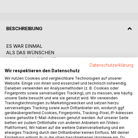
BESCHREIBUNG
ES WAR EINMAL
ALS DAS WÜNSCHEN
NOCH GEHOLFEN HAT...
Poesie & Politik
Datenschutzerklärung
Wir respektieren den Datenschutz
im 19. Jahrhundert
Anmerkungen zu
Wir nutzen Cookies und vergleichbare Technologien auf unserer
Website. Einige von ihnen sind essenziell und technisch notwendig.
– Philipp Friedrich Schütz,
Daneben verwenden wir Analysemethoden (z. B. Cookies oder
den in Heidelberg geköpften Dichter der Romantik,
Fingerprints sowie serverseitiges Tracking), um zu messen, wie häufig
– Jacob und Wilhelm Grimm,
unsere Seite besucht und wie sie genutzt wird. Wir verwenden
Trackingtechnologien zu Marketingzwecken und setzen hierzu
die ersten deutschen Märchenerzähler,
serverseitiges Tracking sowie auch Drittanbieter ein, wodurch ggf.
– Johann Georg August Wirth,
geräteübergreifend Cookies, Fingerprints, Tracking-Pixel, IP-Adressen
den Vorkämpfer für Demokratie und Preßfreiheit,
sowie gehashte E-Mail-Adressen genutzt werden. Auf unserer Seite
betten wir zudem Drittinhalte von anderen Anbietern ein (Video-
– Heinrich Heine
Plattformen). Wir haben auf die weitere Datenverarbeitung und ein
und andere verkannte, verbannte und verbrannte Dichter
etwaiges Tracking durch den Drittanbieter keinen Einfluss. Mit deiner
– Emma Herwegh,
Einstellung willigst du in die oben beschriebenen Vorgänge ein. Du