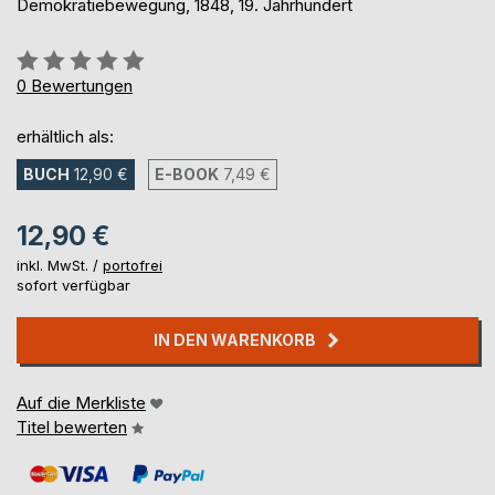
Demokratiebewegung, 1848, 19. Jahrhundert
Bewertung::
0%
0
Bewertungen
erhältlich als:
BUCH
12,90 €
E-BOOK
7,49 €
12,90 €
inkl. MwSt. /
portofrei
sofort verfügbar
IN DEN WARENKORB
Auf die Merkliste
Titel bewerten