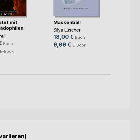
atet mit
Maskenball
Seid 
ädophilen
Rette
Silya Lüscher
Horst
ell
18,00 €
Buch
19,9
€
Buch
9,99 €
E-Book
8,99
E-Book
variieren)