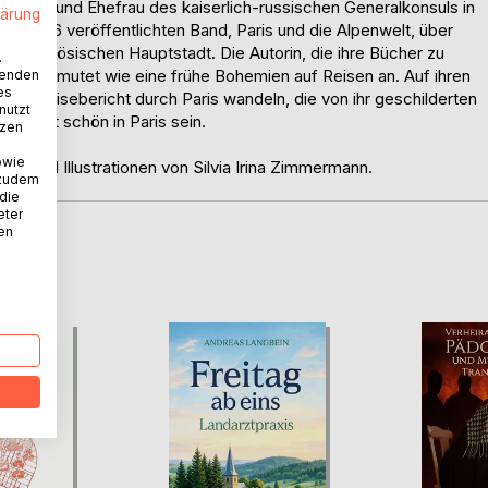
chter und Ehefrau des kaiserlich-russischen Generalkonsuls in
lärung
em 1846 veröffentlichten Band, Paris und die Alpenwelt, über
er französischen Hauptstadt. Die Autorin, die ihre Bücher zu
.
lichte, mutet wie eine frühe Bohemien auf Reisen an. Auf ihren
wenden
es
rem Reisebericht durch Paris wandeln, die von ihr geschilderten
nutzt
 Es ist schön in Paris sein.
tzen
owie
en und Illustrationen von Silvia Irina Zimmermann.
 zudem
 die
eter
nen
D