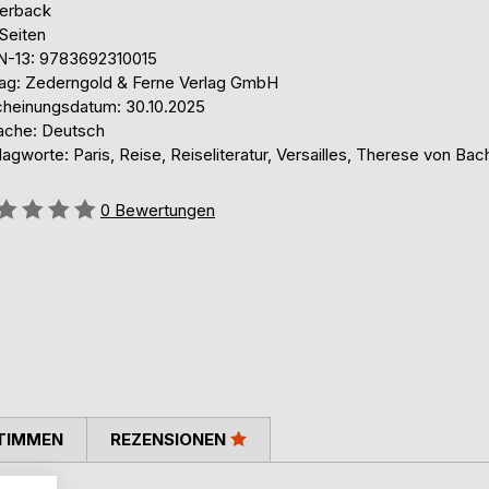
erback
Seiten
N-13: 9783692310015
lag: Zederngold & Ferne Verlag GmbH
cheinungsdatum: 30.10.2025
ache: Deutsch
agworte: Paris, Reise, Reiseliteratur, Versailles, Therese von Ba
ertung::
0
Bewertungen
TIMMEN
REZENSIONEN