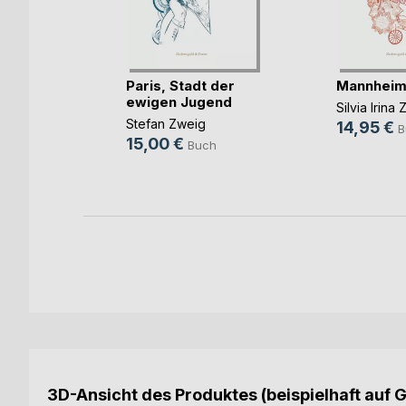
Paris, Stadt der
Mannhei
m
ewigen Jugend
n
Silvia Irin
Stefan Zweig
e
14,95 €
B
15,00 €
Buch
ch
ok
3D-Ansicht des Produktes (beispielhaft auf 