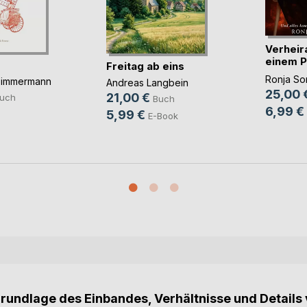
Verheir
einem P
m
Freitag ab eins
u(...)
Ronja Sor
a Zimmermann
Andreas Langbein
25,00 
21,00 €
uch
Buch
6,99 €
5,99 €
E-Book
Grundlage des Einbandes, Verhältnisse und Details 