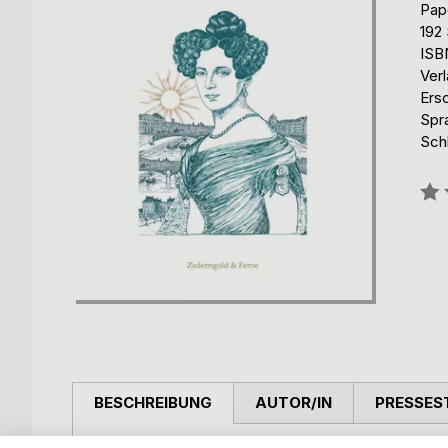
Pap
192 
ISB
Ver
Ers
Spr
Schl
Bew
0%
BESCHREIBUNG
AUTOR/IN
PRESSES