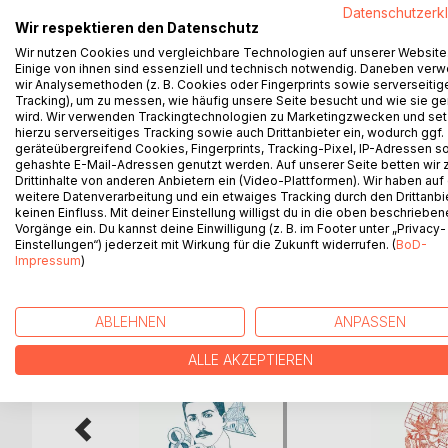
Therese von Bacheracht (1804-1852), Diplomatento
Datenschutzerk
Hamburg, Robert von Bacheracht, berichtete in ihr
Wir respektieren den Datenschutz
einen Aufenthalt im Frühjahr desselben Jahres in d
Wir nutzen Cookies und vergleichbare Technologien auf unserer Website
Lebzeiten schlicht nur mit dem Vornamen veröffent
Einige von ihnen sind essenziell und technisch notwendig. Daneben ver
wir Analysemethoden (z. B. Cookies oder Fingerprints sowie serverseitig
Spuren kann der Leser auch bald 180 Jahre nach ih
Tracking), um zu messen, wie häufig unsere Seite besucht und wie sie ge
Sehenswürdigkeiten genießen und wie sie ausrufen:
wird. Wir verwenden Trackingtechnologien zu Marketingzwecken und se
hierzu serverseitiges Tracking sowie auch Drittanbieter ein, wodurch ggf.
geräteübergreifend Cookies, Fingerprints, Tracking-Pixel, IP-Adressen s
Herausgegeben, mit einer Textauswahl, Erläuterung
gehashte E-Mail-Adressen genutzt werden. Auf unserer Seite betten wir
Drittinhalte von anderen Anbietern ein (Video-Plattformen). Wir haben auf
weitere Datenverarbeitung und ein etwaiges Tracking durch den Drittanbi
keinen Einfluss. Mit deiner Einstellung willigst du in die oben beschriebe
Vorgänge ein. Du kannst deine Einwilligung (z. B. im Footer unter „Privacy-
WEITERE TITEL BEI
Bo
Einstellungen“) jederzeit mit Wirkung für die Zukunft widerrufen. (
BoD-
Impressum
)
ABLEHNEN
ANPASSEN
ALLE AKZEPTIEREN