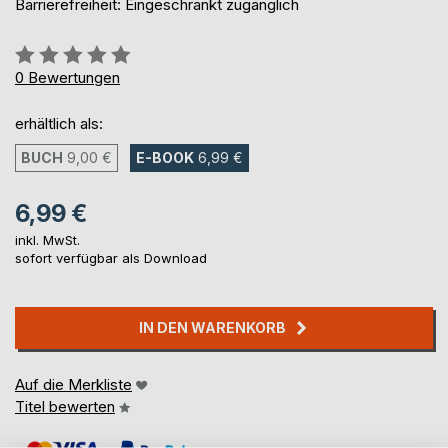
Barrierefreiheit: Eingeschränkt zugänglich
Bewertung::
0%
0
Bewertungen
erhältlich als:
BUCH
9,00 €
E-BOOK
6,99 €
6,99 €
inkl. MwSt.
sofort verfügbar als Download
IN DEN WARENKORB
Auf die Merkliste
Titel bewerten