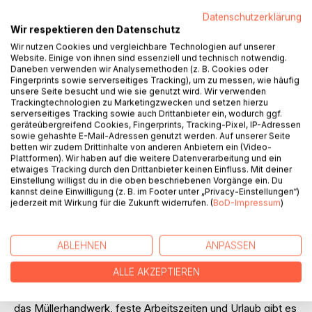
Datenschutzerklärung
Wir respektieren den Datenschutz
Wir nutzen Cookies und vergleichbare Technologien auf unserer
Website. Einige von ihnen sind essenziell und technisch notwendig.
Daneben verwenden wir Analysemethoden (z. B. Cookies oder
BESCHREIBUNG
Fingerprints sowie serverseitiges Tracking), um zu messen, wie häufig
unsere Seite besucht und wie sie genutzt wird. Wir verwenden
Trackingtechnologien zu Marketingzwecken und setzen hierzu
serverseitiges Tracking sowie auch Drittanbieter ein, wodurch ggf.
Herbert Liebl erzählt in diesem kleinen Buch seine eigene
geräteübergreifend Cookies, Fingerprints, Tracking-Pixel, IP-Adressen
Lebensgeschichte. Er wuchs im Dreiburgenland im
sowie gehashte E-Mail-Adressen genutzt werden. Auf unserer Seite
südlichen Bayerischen Wald als achtes von zehn Kindern in
betten wir zudem Drittinhalte von anderen Anbietern ein (Video-
Plattformen). Wir haben auf die weitere Datenverarbeitung und ein
ärmlichen Verhältnissen auf. Doch als arm empfindet er
etwaiges Tracking durch den Drittanbieter keinen Einfluss. Mit deiner
seine Kindheit trotz des harten, mühsamen Lebens nicht.
Einstellung willigst du in die oben beschriebenen Vorgänge ein. Du
Vom Elternhaus zu Ehrlichkeit, Sparsamkeit und Arbeit
kannst deine Einwilligung (z. B. im Footer unter „Privacy-Einstellungen“)
jederzeit mit Wirkung für die Zukunft widerrufen. (
BoD-Impressum
)
erzogen, genießen die Kinder das Leben in unmittelbarer
Verbundenheit zur Natur – mit Drähten unter den
Böhmschuhen laufen sie im Winter „Schlittschuh“ auf der
ABLEHNEN
ANPASSEN
zugefrorenen Ilz, erhaschen im Sommer mit bloßen
Händen Fische in diesem wildromantischen Fluss. Doch mit
ALLE AKZEPTIEREN
der Lehre beginnt für den 14-Jährigen eine
entbehrungsvolle Zeit: In verschiedenen Mühlen erlernt er
das Müllerhandwerk, feste Arbeitszeiten und Urlaub gibt es