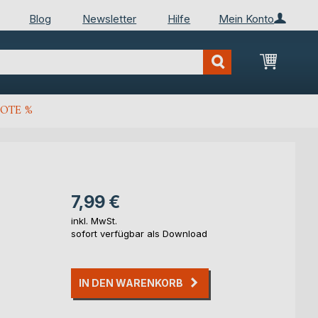
Blog
Newsletter
Hilfe
Mein Konto
Mein Wa
OTE %
7,99 €
inkl. MwSt.
sofort verfügbar als Download
IN DEN WARENKORB