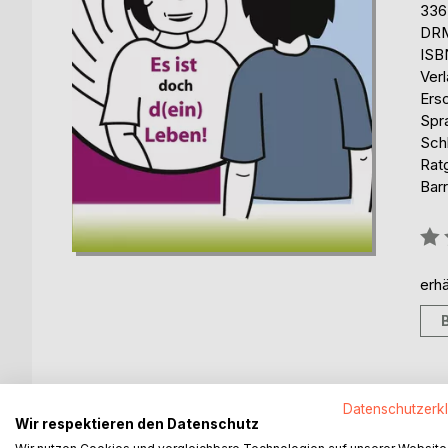
336
DRM
ISB
Ver
Ers
Spr
Schl
Rat
Barr
Bew
0%
erhä
BESCHREIBUNG
AUTOR/IN
PRESSES
Datenschutzerk
Wir respektieren den Datenschutz