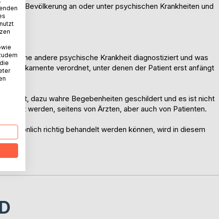
.
. 9,1% der Bevölkerung an oder unter psychischen Krankheiten und
wenden
es
nutzt
tzen
owie
 zudem
“ oder eine andere psychische Krankheit diagnostiziert und was
 die
ten Medikamente verordnet, unter denen der Patient erst anfängt
eter
nen
schaut, dazu wahre Begebenheiten geschildert und es ist nicht
gemacht werden, seitens von Ärzten, aber auch von Patienten.
E persönlich richtig behandelt werden können, wird in diesem
D