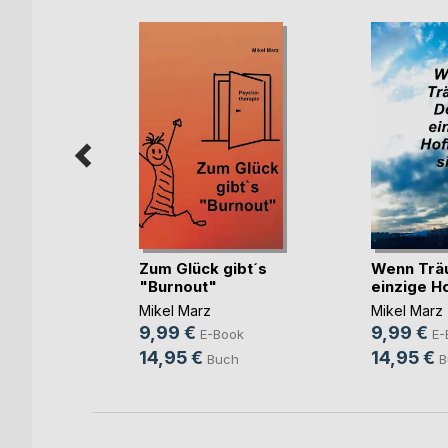
- Die
Zum Glück gibt´s
Wenn Trä
"Burnout"
einzige Ho
mann
,
Iris
Mikel Marz
Mikel Marz
ook
9,99 €
9,99 €
E-Book
E-
h
14,95 €
14,95 €
Buch
B