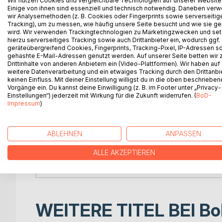
Wir nutzen Cookies und vergleichbare Technologien auf unserer Website
Laut einer Studie leiden allein in Deutschland ca
Einige von ihnen sind essenziell und technisch notwendig. Daneben ver
die Dunkelziffer ist alarmierend hoch.
wir Analysemethoden (z. B. Cookies oder Fingerprints sowie serverseitig
Tracking), um zu messen, wie häufig unsere Seite besucht und wie sie ge
wird. Wir verwenden Trackingtechnologien zu Marketingzwecken und se
Doch ist das wirklich so?
hierzu serverseitiges Tracking sowie auch Drittanbieter ein, wodurch ggf.
geräteübergreifend Cookies, Fingerprints, Tracking-Pixel, IP-Adressen s
gehashte E-Mail-Adressen genutzt werden. Auf unserer Seite betten wir
Inzwischen wird relativ schnell das Wort „Burnout
Drittinhalte von anderen Anbietern ein (Video-Plattformen). Wir haben auf
noch viel schlimmer ist, es werden dazu nicht sel
weitere Datenverarbeitung und ein etwaiges Tracking durch den Drittanbi
zu leiden.
keinen Einfluss. Mit deiner Einstellung willigst du in die oben beschriebe
Vorgänge ein. Du kannst deine Einwilligung (z. B. im Footer unter „Privacy-
Einstellungen“) jederzeit mit Wirkung für die Zukunft widerrufen. (
BoD-
Ich habe mit sehr aufwendigen Recherchen nachge
Impressum
)
von der Hand zu weisen, dass viele grobe Fehler 
Wie Sie selbst dafür Sorge tragen können, dass SI
ABLEHNEN
ANPASSEN
Buch ausführlich beschrieben.
ALLE AKZEPTIEREN
Wahrheit kann weh tun!
WEITERE TITEL BEI
Bo