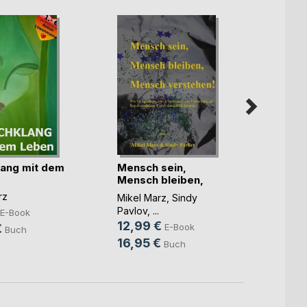
lang mit dem
Mensch sein,
Unive
Mensch bleiben,
ANGS
Mensc(...)
rz
Mikel 
Mikel Marz
,
Sindy
6,99
Pavlov
, ...
E-Book
12,99 €
€
E-Book
9,95
Buch
16,95 €
Buch