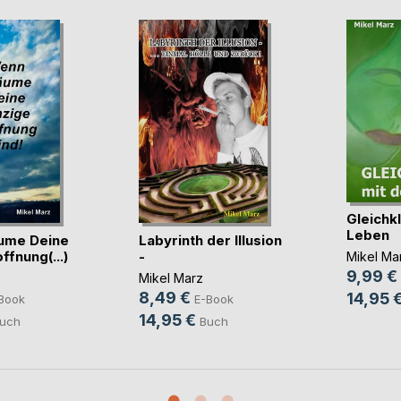
Gleichk
Leben
ume Deine
Labyrinth der Illusion
ffnung(...)
-
Mikel Ma
9,99 €
Mikel Marz
8,49 €
14,95 
Book
E-Book
14,95 €
uch
Buch