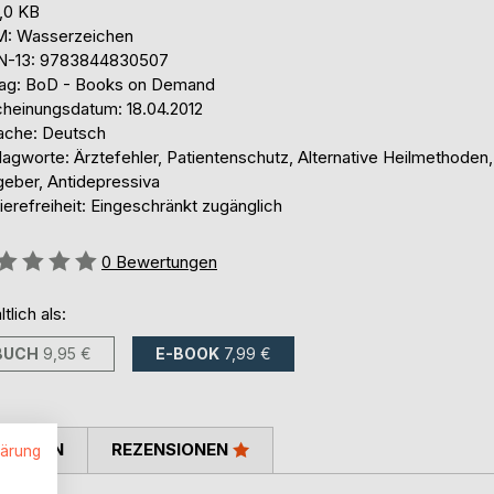
,0 KB
: Wasserzeichen
N-13: 9783844830507
lag: BoD - Books on Demand
cheinungsdatum: 18.04.2012
ache: Deutsch
agworte: Ärztefehler, Patientenschutz, Alternative Heilmethoden,
geber, Antidepressiva
ierefreiheit: Eingeschränkt zugänglich
ertung::
0
Bewertungen
ltlich als:
BUCH
9,95 €
E-BOOK
7,99 €
TIMMEN
REZENSIONEN
lärung