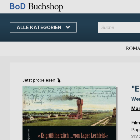
ALLE KATEGORIEN
Direkt
zum
Inhalt
ROMA
Jetzt probelesen
"E
Skip
Skip
to
to
Wen
the
the
end
beginning
Mar
of
of
the
the
Film
images
images
Pap
gallery
gallery
212 