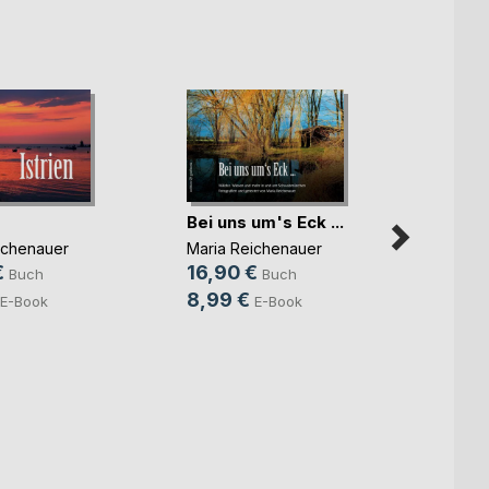
Bei uns um's Eck ...
ichenauer
Maria Reichenauer
€
16,90 €
Buch
Buch
8,99 €
E-Book
E-Book
Der H
Marcus
19,9
7,99