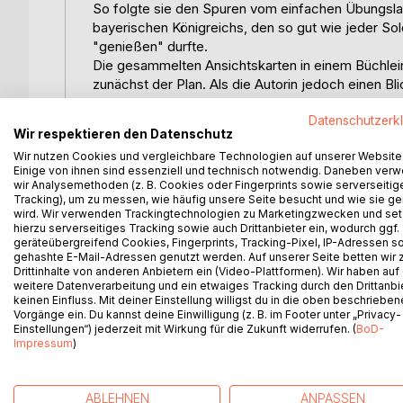
So folgte sie den Spuren vom einfachen Übungsl
bayerischen Königreichs, den so gut wie jeder Sold
"genießen" durfte.
Die gesammelten Ansichtskarten in einem Büchlei
zunächst der Plan. Als die Autorin jedoch einen Bli
was die Männer nach Hause, an die Frau oder Freun
Datenschutzerk
mehr daraus werden.
Wir respektieren den Datenschutz
Denn natürlich wollte man in Friedens- und später
Wir nutzen Cookies und vergleichbare Technologien auf unserer Website
bleiben.
Einige von ihnen sind essenziell und technisch notwendig. Daneben ver
Die Ansichtskarte war vor ca. 100 Jahren der Kurz
wir Analysemethoden (z. B. Cookies oder Fingerprints sowie serverseitig
Fotografie Anfang des 20. Jh. bereits fest etablie
Tracking), um zu messen, wie häufig unsere Seite besucht und wie sie ge
wird. Wir verwenden Trackingtechnologien zu Marketingzwecken und se
Soldat markierte mit dem Stift die Baracke. wo 
hierzu serverseitiges Tracking sowie auch Drittanbieter ein, wodurch ggf.
Aufnahmen vom Gelände.
geräteübergreifend Cookies, Fingerprints, Tracking-Pixel, IP-Adressen s
Auch wenn das Geschriebene oft schwer zu entziff
gehashte E-Mail-Adressen genutzt werden. Auf unserer Seite betten wir
Drittinhalte von anderen Anbietern ein (Video-Plattformen). Wir haben auf
Männer bewegte und was manchmal nur zwischen d
weitere Datenverarbeitung und ein etwaiges Tracking durch den Drittanbi
Bericht über größere oder kleinere Probleme des
keinen Einfluss. Mit deiner Einstellung willigst du in die oben beschriebe
Schießausbildungen absolvierten, Kriegsgefangen
Vorgänge ein. Du kannst deine Einwilligung (z. B. im Footer unter „Privacy-
Die älteste Karte ist aus dem Jahr 1896, die neues
Einstellungen“) jederzeit mit Wirkung für die Zukunft widerrufen. (
BoD-
Impressum
)
Manövergrüße verschickt wurden, aber auch Jahr
ABLEHNEN
ANPASSEN