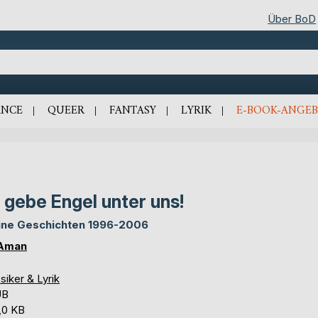
Über BoD
NCE
QUEER
FANTASY
LYRIK
E-BOOK-ANGEB
 gebe Engel unter uns!
ine Geschichten 1996-2006
 Aman
siker & Lyrik
UB
,0 KB