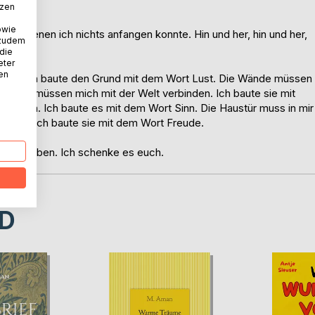
tzen
owie
, mit denen ich nichts anfangen konnte. Hin und her, hin und her,
 zudem
aus.
 die
eter
nen
 Lust. Ich baute den Grund mit dem Wort Lust. Die Wände müssen
 Fenster müssen mich mit der Welt verbinden. Ich baute sie mit
n Sinn. Ich baute es mit dem Wort Sinn. Die Haustür muss in mir
ehre. Ich baute sie mit dem Wort Freude.
riggeblieben. Ich schenke es euch.
D