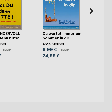
NDERVOLL
Da wartet immer ein
denn bitte!
Sommer in dir
Schil
user
Antje Sleuser
Grazia
9,99 €
E-Book
E-Book
4,99
€
24,99 €
Buch
Buch
12,9