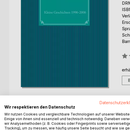
DRM
ISB
Ver
Ers
Spr
Sch
Barr
Bew
0%
erhä
Datenschutzerk
Wir respektieren den Datenschutz
Wir nutzen Cookies und vergleichbare Technologien auf unserer Website
BESCHREIBUNG
AUTOR/IN
PRESSES
Einige von ihnen sind essenziell und technisch notwendig. Daneben ver
wir Analysemethoden (z. B. Cookies oder Fingerprints sowie serverseitig
Tracking), um zu messen, wie häufig unsere Seite besucht und wie sie ge