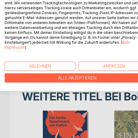
Ein Haus
wird. Wir verwenden Trackingtechnologien zu Marketingzwecken und se
hierzu serverseitiges Tracking sowie auch Drittanbieter ein, wodurch ggf.
geräteübergreifend Cookies, Fingerprints, Tracking-Pixel, IP-Adressen s
Ich hatte kein Zuhause. Und ich hatte einige Wörter
gehashte E-Mail-Adressen genutzt werden. Auf unserer Seite betten wir
hin und her. Es fiel mir ein, ich baue mit ihnen ein H
Drittinhalte von anderen Anbietern ein (Video-Plattformen). Wir haben auf
weitere Datenverarbeitung und ein etwaiges Tracking durch den Drittanbi
keinen Einfluss. Mit deiner Einstellung willigst du in die oben beschriebe
Ich habe eine gründliche Einstellung zu dem Wort
Vorgänge ein. Du kannst deine Einwilligung (z. B. im Footer unter „Privacy-
stabil sein. Ich baute sie mit dem Wort Eigensinn.
Einstellungen“) jederzeit mit Wirkung für die Zukunft widerrufen. (
BoD-
dem Wort Traum. Das Dach gibt dem Haus erst eine
Impressum
)
Freude erwecken, wenn ich weggehe oder zurückk
ABLEHNEN
ANPASSEN
Das Haus ist fertig. Und mir ist das Wort Glück üb
ALLE AKZEPTIEREN
WEITERE TITEL BEI
Bo