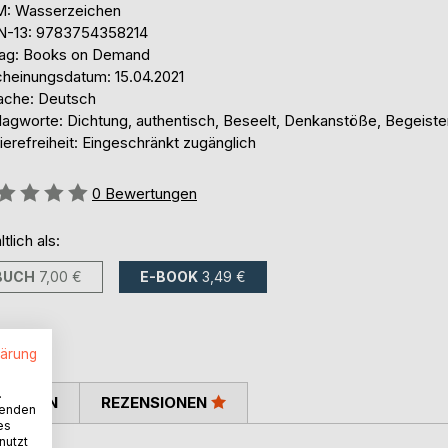
: Wasserzeichen
N-13: 9783754358214
lag: Books on Demand
cheinungsdatum: 15.04.2021
ache: Deutsch
lagworte: Dichtung, authentisch, Beseelt, Denkanstöße, Begeist
ierefreiheit: Eingeschränkt zugänglich
ertung::
0
Bewertungen
ltlich als:
BUCH
7,00 €
E-BOOK
3,49 €
lärung
.
TIMMEN
REZENSIONEN
wenden
es
nutzt