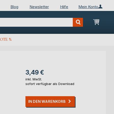
Blog
Newsletter
Hilfe
Mein Konto
Mein Wa
OTE %
3,49 €
inkl. MwSt.
sofort verfügbar als Download
IN DEN WARENKORB