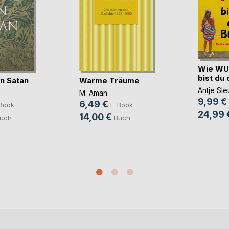
Wie WU
bist du 
an Satan
Warme Träume
Antje Sle
M. Aman
9,99 €
6,49 €
Book
E-Book
24,99 
14,00 €
uch
Buch