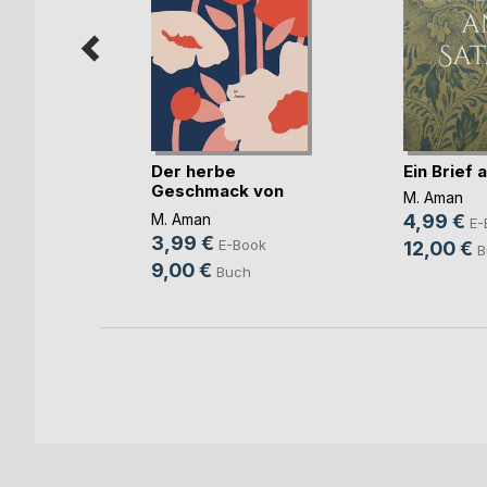
spur des
Der herbe
Ein Brief 
ei(...)
Geschmack von
M. Aman
Kaffee
ann
M. Aman
4,99 €
E-
3,99 €
ok
E-Book
12,00 €
B
9,00 €
h
Buch