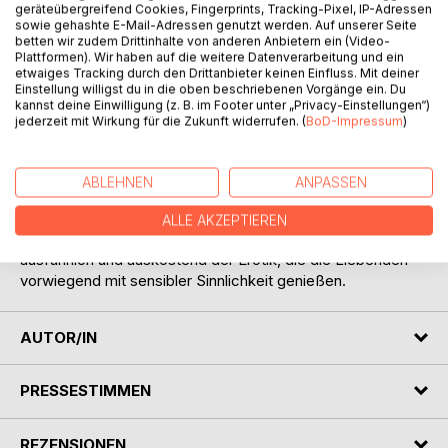
Kalinka ist erpicht auf schnellen Sex, Kilian zeigt sich
geräteübergreifend Cookies, Fingerprints, Tracking-Pixel, IP-Adressen
sowie gehashte E-Mail-Adressen genutzt werden. Auf unserer Seite
zögerlich.
betten wir zudem Drittinhalte von anderen Anbietern ein (Video-
Bald lässt sich Kilian dann aber doch von Kalinkas
Plattformen). Wir haben auf die weitere Datenverarbeitung und ein
reizendem Sexappeal bezirzen, gibt seine Zurückhaltung
etwaiges Tracking durch den Drittanbieter keinen Einfluss. Mit deiner
Einstellung willigst du in die oben beschriebenen Vorgänge ein. Du
also auf, überlässt sich der Erregung und befriedigt sowohl
kannst deine Einwilligung (z. B. im Footer unter „Privacy-Einstellungen“)
die Begierde seiner Verführerin als auch sein eigenes
jederzeit mit Wirkung für die Zukunft widerrufen. (
BoD-Impressum
)
Verlangen. Dabei hegt er den Wunsch, der attraktiven Frau
mehr als nur körperlich nahezukommen, ja, er möchte sich
verlieben und dabei das Geheimnis lüften, das die anmutige
ABLEHNEN
ANPASSEN
Schönheit offenbar umgibt.
ALLE AKZEPTIEREN
Der Liebesroman ,Es begann mit Sex' widmet sich
ausführlich und auskostend der Erotik, die die Liebenden
vorwiegend mit sensibler Sinnlichkeit genießen.
AUTOR/IN
PRESSESTIMMEN
REZENSIONEN