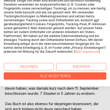
Das Buch beginnt unmittelbar bei den
Website. Einige von ihnen sind essenziell und technisch notwendig.
Daneben verwenden wir Analysemethoden (z. B. Cookies oder
Flugzeugeinschlägen, die dafür verantwortlich gemacht
Fingerprints sowie serverseitiges Tracking), um zu messen, wie häufig
werden, dass in New York drei Gebäude einstürzten. Wir
unsere Seite besucht und wie sie genutzt wird. Wir verwenden
erfahren etwas über die weiteren Orte des Geschehens,
Trackingtechnologien zu Marketingzwecken und setzen hierzu
serverseitiges Tracking sowie auch Drittanbieter ein, wodurch ggf.
das Pentagon und Shanksville, die verantwortlichen
geräteübergreifend Cookies, Fingerprints, Tracking-Pixel, IP-Adressen
Politiker sowie die verantwortlich gemachten Männer aus
sowie gehashte E-Mail-Adressen genutzt werden. Auf unserer Seite
Saudi-Arabien. Zudem werden die fadenscheinigen
betten wir zudem Drittinhalte von anderen Anbietern ein (Video-
Plattformen). Wir haben auf die weitere Datenverarbeitung und ein
Rechtfertigungen betrachtet, mit denen Kriege im Irak und
etwaiges Tracking durch den Drittanbieter keinen Einfluss. Mit deiner
Afghanistan und weitere Drohnenkriege geführt wurden.
Einstellung willigst du in die oben beschriebenen Vorgänge ein. Du
Politische Akteure wie Sadam Hussein oder Julian Assange
kannst deine Einwilligung (z. B. im Footer unter „Privacy-Einstellungen“)
jederzeit mit Wirkung für die Zukunft widerrufen. (
BoD-Impressum
)
werden skizziert. Zudem wird ein Blick auf die Corona-
Jahre geworfen, auf die Sprengung der Nordstream
Pipeline, den Krieg in der Ukraine und den diesen dann
ABLEHNEN
ANPASSEN
überlagernden Genozid an den Palästinensern.
ALLE AKZEPTIEREN
Wir können die Geschehnisse, die seitdem im Iran
vonstatten gehen nicht verstehen, wenn wir keine Idee
davon haben, was damals kurz nach dem 11. September
beschlossen wurde: 7 Staaten in 5 Jahren zu erobern.
Das Buch ist also ebenso für diejenigen lesenswert, die
sich auch bislang nicht davor gescheut haben,