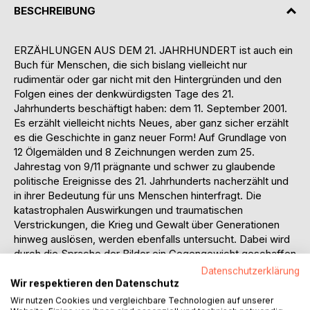
BESCHREIBUNG
ERZÄHLUNGEN AUS DEM 21. JAHRHUNDERT ist auch ein
Buch für Menschen, die sich bislang vielleicht nur
rudimentär oder gar nicht mit den Hintergründen und den
Folgen eines der denkwürdigsten Tage des 21.
Jahrhunderts beschäftigt haben: dem 11. September 2001.
Es erzählt vielleicht nichts Neues, aber ganz sicher erzählt
es die Geschichte in ganz neuer Form! Auf Grundlage von
12 Ölgemälden und 8 Zeichnungen werden zum 25.
Jahrestag von 9/11 prägnante und schwer zu glaubende
politische Ereignisse des 21. Jahrhunderts nacherzählt und
in ihrer Bedeutung für uns Menschen hinterfragt. Die
katastrophalen Auswirkungen und traumatischen
Verstrickungen, die Krieg und Gewalt über Generationen
hinweg auslösen, werden ebenfalls untersucht. Dabei wird
durch die Sprache der Bilder ein Gegengewicht geschaffen
zu der hektisch flimmernden Propaganda, der wir täglich
Datenschutzerklärung
über verschiedenste Medien ausgesetzt sind.
Wir respektieren den Datenschutz
Wir nutzen Cookies und vergleichbare Technologien auf unserer