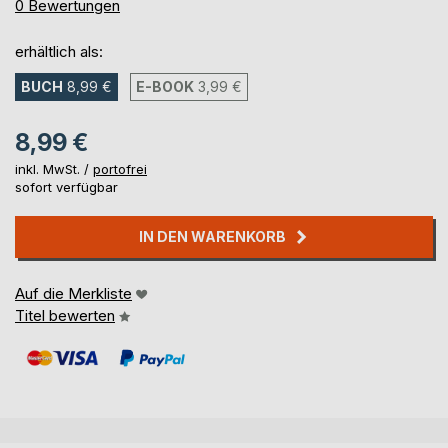
0%
0
Bewertungen
erhältlich als:
BUCH
8,99 €
E-BOOK
3,99 €
8,99 €
inkl. MwSt. /
portofrei
sofort verfügbar
IN DEN WARENKORB
Auf die Merkliste
Titel bewerten