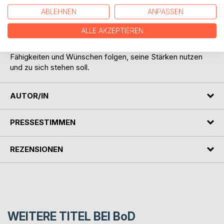
Erkenntnis in der fantastischen Welt des Monsters Erwin
ABLEHNEN
ANPASSEN
und des Drachen Fridolin thematisiert. Ausgehend von der
Frage, ob Monster überhaupt Vegetarier sein dürfen begibt
ALLE AKZEPTIEREN
sich Erwin auf die Suche nach Erkenntnis und entdeckt
dabei, dass jedes Individuum einzigartig ist und seinen
Fähigkeiten und Wünschen folgen, seine Stärken nutzen
und zu sich stehen soll.
AUTOR/IN
PRESSESTIMMEN
REZENSIONEN
WEITERE TITEL BEI
BoD