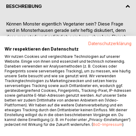
BESCHREIBUNG
Können Monster eigentlich Vegetarier sein? Diese Frage
wird in Monsterhausen gerade sehr heftig diskutiert, denn
dass man stark und gefährlich sein kann, aber kein Fleisch
essen möchte, das geht nicht. Darin sind sich fast alle
Datenschutzerklärung
Monsterarten von Monsterhausen einig. Nur Erwin, ein
Wir respektieren den Datenschutz
Gruselmonster und Held des Buches, sieht das anders.
Wir nutzen Cookies und vergleichbare Technologien auf unserer
Website. Einige von ihnen sind essenziell und technisch notwendig.
Jetzt zieht er los in die Welt, um zu beweisen, dass es viele
Daneben verwenden wir Analysemethoden (z. B. Cookies oder
gefährliche und starke Wesen gibt, die kein Fleisch
Fingerprints sowie serverseitiges Tracking), um zu messen, wie häufig
fressen. Dabei entdeckt er nicht nur neue Tiere, Kulturen
unsere Seite besucht und wie sie genutzt wird. Wir verwenden
und Eindrücke, sondern lernt auch die Freundschaft kennen
Trackingtechnologien zu Marketingzwecken und setzen hierzu
serverseitiges Tracking sowie auch Drittanbieter ein, wodurch ggf.
und findet einen Weg zu sich selbst.
geräteübergreifend Cookies, Fingerprints, Tracking-Pixel, IP-Adressen
Die Geschichte einer langen Reise sucht die
sowie gehashte E-Mail-Adressen genutzt werden. Auf unserer Seite
Auseinandersetzung mit unterschiedlichen
betten wir zudem Drittinhalte von anderen Anbietern ein (Video-
Plattformen). Wir haben auf die weitere Datenverarbeitung und ein
Herausforderungen und Vorstellungen. In neun
etwaiges Tracking durch den Drittanbieter keinen Einfluss. Mit deiner
grundsätzlich abgeschlossenen Kapiteln wird die
Einstellung willigst du in die oben beschriebenen Vorgänge ein. Du
Geschichte einer Freundschaft, einer großen Reise, eine
kannst deine Einwilligung (z. B. im Footer unter „Privacy-Einstellungen“)
jederzeit mit Wirkung für die Zukunft widerrufen. (
BoD-Impressum
)
Auseinandersetzung mit typischen Fragestellungen der
Kindheit, sowie die Neugierde und das Suchen nach