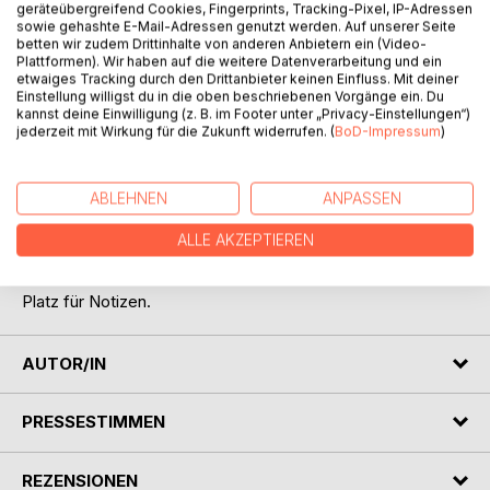
geräteübergreifend Cookies, Fingerprints, Tracking-Pixel, IP-Adressen
sowie gehashte E-Mail-Adressen genutzt werden. Auf unserer Seite
betten wir zudem Drittinhalte von anderen Anbietern ein (Video-
Plattformen). Wir haben auf die weitere Datenverarbeitung und ein
BESCHREIBUNG
etwaiges Tracking durch den Drittanbieter keinen Einfluss. Mit deiner
Einstellung willigst du in die oben beschriebenen Vorgänge ein. Du
kannst deine Einwilligung (z. B. im Footer unter „Privacy-Einstellungen“)
jederzeit mit Wirkung für die Zukunft widerrufen. (
BoD-Impressum
)
Die göttliche Mutter erinnert uns an unser wahres
göttliches Sein und unseren Ursprung. Jetzt ist die Zeit für
gelebte Weiblichkeit und gelebte Männlichkeit. 13 Impulse
ABLEHNEN
ANPASSEN
der göttlichen Mutter für das Erwachen in die Weiblichkeit.
12 Impulse und Übungen von Erzengel Michael für das
ALLE AKZEPTIEREN
Erwachen in die Männlichkeit. Beide begleiten uns durch
diesen Prozess. Das Buch ist auch ein Arbeitsbuch mit viel
Platz für Notizen.
AUTOR/IN
PRESSESTIMMEN
REZENSIONEN