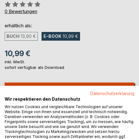
Bewertung::
0%
0
Bewertungen
erhältlich als:
BUCH
13,90 €
E-BOOK
10,99 €
10,99 €
inkl. MwSt.
sofort verfügbar als Download
IN DEN WARENKORB
Datenschutzerklärung
Wir respektieren den Datenschutz
Auf die Merkliste
Wir nutzen Cookies und vergleichbare Technologien auf unserer
Website. Einige von ihnen sind essenziell und technisch notwendig.
Titel bewerten
Daneben verwenden wir Analysemethoden (z. B. Cookies oder
Fingerprints sowie serverseitiges Tracking), um zu messen, wie häufig
unsere Seite besucht und wie sie genutzt wird. Wir verwenden
Trackingtechnologien zu Marketingzwecken und setzen hierzu
serverseitiges Tracking sowie auch Drittanbieter ein, wodurch ggf.