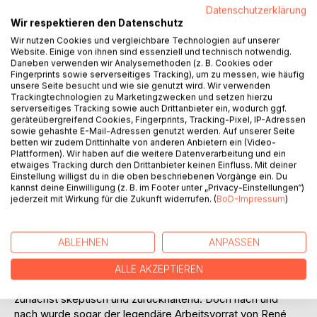
Datenschutzerklärung
Auf die Merkliste
Wir respektieren den Datenschutz
Titel bewerten
Wir nutzen Cookies und vergleichbare Technologien auf unserer
Website. Einige von ihnen sind essenziell und technisch notwendig.
Daneben verwenden wir Analysemethoden (z. B. Cookies oder
Fingerprints sowie serverseitiges Tracking), um zu messen, wie häufig
unsere Seite besucht und wie sie genutzt wird. Wir verwenden
Trackingtechnologien zu Marketingzwecken und setzen hierzu
serverseitiges Tracking sowie auch Drittanbieter ein, wodurch ggf.
geräteübergreifend Cookies, Fingerprints, Tracking-Pixel, IP-Adressen
sowie gehashte E-Mail-Adressen genutzt werden. Auf unserer Seite
BESCHREIBUNG
betten wir zudem Drittinhalte von anderen Anbietern ein (Video-
Plattformen). Wir haben auf die weitere Datenverarbeitung und ein
etwaiges Tracking durch den Drittanbieter keinen Einfluss. Mit deiner
Einstellung willigst du in die oben beschriebenen Vorgänge ein. Du
Timmy erwacht aus seinem Büroschlaf und beginnt seine
kannst deine Einwilligung (z. B. im Footer unter „Privacy-Einstellungen“)
Arbeit zu gestalten. Diese Veränderung fühlt sich
jederzeit mit Wirkung für die Zukunft widerrufen. (
BoD-Impressum
)
überraschend gut an.
Bislang waren Ambitionen für Timmy kein Problem. Über
ABLEHNEN
ANPASSEN
den pünktlichen Feierabend gingen sie nicht hinaus.
ALLE AKZEPTIEREN
Als seine Kollegin einige neue Ideen im Büro teilt, blieb er
zunächst skeptisch und zurückhaltend. Doch nach und
nach wurde sogar der legendäre Arbeitsvorrat von René