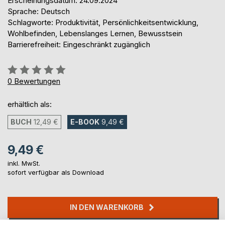
Erscheinungsdatum: 24.09.2024
Sprache: Deutsch
Schlagworte: Produktivität, Persönlichkeitsentwicklung,
Wohlbefinden, Lebenslanges Lernen, Bewusstsein
Barrierefreiheit: Eingeschränkt zugänglich
Bewertung::
0%
0
Bewertungen
erhältlich als:
BUCH
12,49 €
E-BOOK
9,49 €
9,49 €
inkl. MwSt.
sofort verfügbar als Download
IN DEN WARENKORB